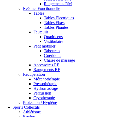
Rangements RM
Rééduc. Fonctionnelle
Tables
Tables Electriques
Tables Fixes
Tables Pliantes
Fauteuils
Quadriceps
Vestibulaire
Petit mobilier
Tabourets
Guéridons
Chaise de massage
Accessoires RF
Rangements RF
Récupération
Mécanothérapie
Pressothérapie
Hydromassage
Percussion
Cryothérapie
Protection / Hygiène
Sports Collectifs
Athlétisme
Boxing