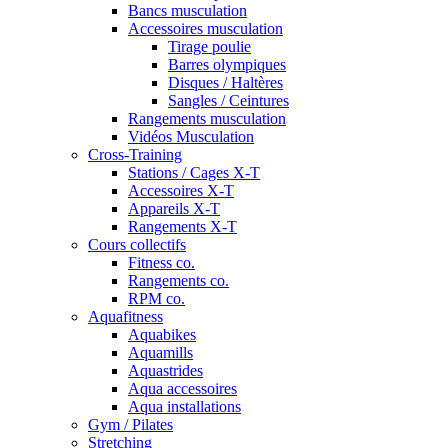
Bancs musculation
Accessoires musculation
Tirage poulie
Barres olympiques
Disques / Haltères
Sangles / Ceintures
Rangements musculation
Vidéos Musculation
Cross-Training
Stations / Cages X-T
Accessoires X-T
Appareils X-T
Rangements X-T
Cours collectifs
Fitness co.
Rangements co.
RPM co.
Aquafitness
Aquabikes
Aquamills
Aquastrides
Aqua accessoires
Aqua installations
Gym / Pilates
Stretching