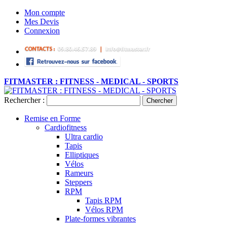
Mon compte
Mes Devis
Connexion
FITMASTER : FITNESS - MEDICAL - SPORTS
Rechercher :
Chercher
Remise en Forme
Cardiofitness
Ultra cardio
Tapis
Elliptiques
Vélos
Rameurs
Steppers
RPM
Tapis RPM
Vélos RPM
Plate-formes vibrantes