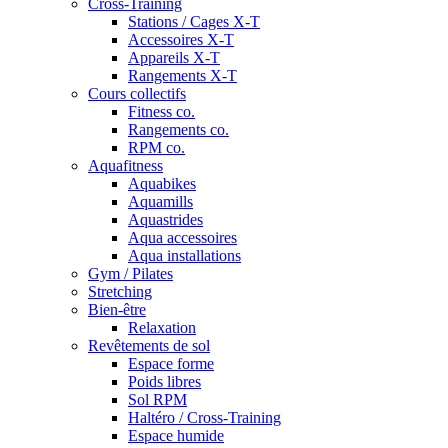
Cross-Training
Stations / Cages X-T
Accessoires X-T
Appareils X-T
Rangements X-T
Cours collectifs
Fitness co.
Rangements co.
RPM co.
Aquafitness
Aquabikes
Aquamills
Aquastrides
Aqua accessoires
Aqua installations
Gym / Pilates
Stretching
Bien-être
Relaxation
Revêtements de sol
Espace forme
Poids libres
Sol RPM
Haltéro / Cross-Training
Espace humide