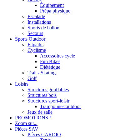
Équipement
Prépa physique
Escalade
Installations
Sports de ballon
Secours
Sports Outdoor
Fitparks
Cyclisme
Accessoires cycle
Fun Bikes
Diététique
Trail - Skating
Golf
Loisirs
Structures gonflables
Structures bois
Structures sport-loisir
Trampolines outdoor
Jeux de salle
PROMOTIONS !
Zoom sur...
Pièces SAV
Pièces CARDIO