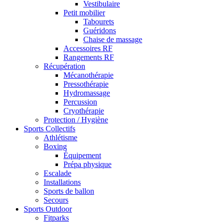
Vestibulaire
Petit mobilier
Tabourets
Guéridons
Chaise de massage
Accessoires RF
Rangements RF
Récupération
Mécanothérapie
Pressothérapie
Hydromassage
Percussion
Cryothérapie
Protection / Hygiène
Sports Collectifs
Athlétisme
Boxing
Équipement
Prépa physique
Escalade
Installations
Sports de ballon
Secours
Sports Outdoor
Fitparks