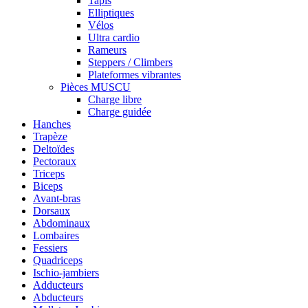
Tapis
Elliptiques
Vélos
Ultra cardio
Rameurs
Steppers / Climbers
Plateformes vibrantes
Pièces MUSCU
Charge libre
Charge guidée
Hanches
Trapèze
Deltoïdes
Pectoraux
Triceps
Biceps
Avant-bras
Dorsaux
Abdominaux
Lombaires
Fessiers
Quadriceps
Ischio-jambiers
Adducteurs
Abducteurs