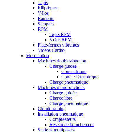
Tapis
Elliptiques
Vélos
Rameurs
Steppers
RPM
Tapis RPM
Vélos RPM
Plate-formes vibrantes
Vidéos Cardio
Musculation
Machines double-fonction
Charge guidée
Concentrique
Conc. / Excentrique
Charge pneumatique
Machines monofonctions
Charge guidée
Charge libre
Charge pneumatique
Circuit training
Installation pneumatique
Compresseurs
Réseau de branchement
Stations multipostes