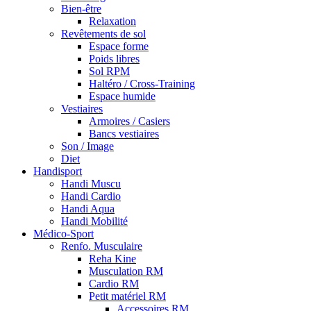
Bien-être
Relaxation
Revêtements de sol
Espace forme
Poids libres
Sol RPM
Haltéro / Cross-Training
Espace humide
Vestiaires
Armoires / Casiers
Bancs vestiaires
Son / Image
Diet
Handisport
Handi Muscu
Handi Cardio
Handi Aqua
Handi Mobilité
Médico-Sport
Renfo. Musculaire
Reha Kine
Musculation RM
Cardio RM
Petit matériel RM
Accessoires RM