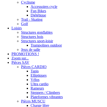
Cyclisme
Accessoires cycle
Fun Bikes
Diététique
Trail - Skating
Golf
Loisirs
Structures gonflables
Structures bois
Structures sport-loisir
Trampolines outdoor
Jeux de salle
PROMOTIONS !
Zoom sur...
Pièces SAV
Pièces CARDIO
Tapis
Elliptiques
Vélos
Ultra cardio
Rameurs
Steppers / Climbers
Plateformes vibrantes
Pièces MUSCU
Charge libre