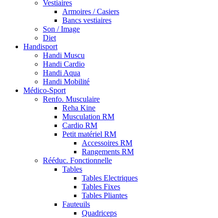
Vestiaires
Armoires / Casiers
Bancs vestiaires
Son / Image
Diet
Handisport
Handi Muscu
Handi Cardio
Handi Aqua
Handi Mobilité
Médico-Sport
Renfo. Musculaire
Reha Kine
Musculation RM
Cardio RM
Petit matériel RM
Accessoires RM
Rangements RM
Rééduc. Fonctionnelle
Tables
Tables Electriques
Tables Fixes
Tables Pliantes
Fauteuils
Quadriceps