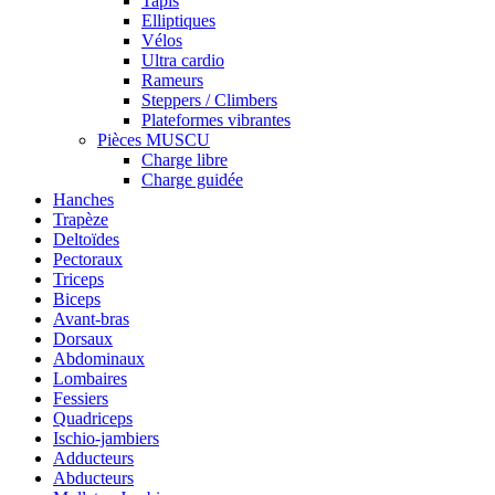
Tapis
Elliptiques
Vélos
Ultra cardio
Rameurs
Steppers / Climbers
Plateformes vibrantes
Pièces MUSCU
Charge libre
Charge guidée
Hanches
Trapèze
Deltoïdes
Pectoraux
Triceps
Biceps
Avant-bras
Dorsaux
Abdominaux
Lombaires
Fessiers
Quadriceps
Ischio-jambiers
Adducteurs
Abducteurs