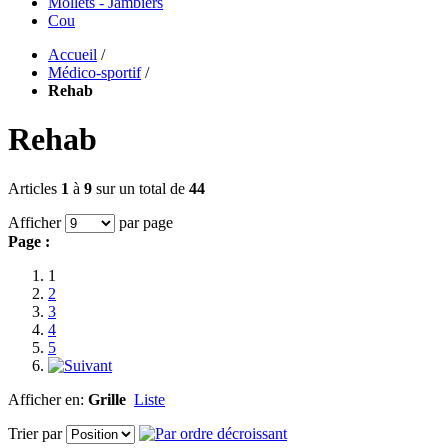
Mollets - Jambiers
Cou
Accueil
/
Médico-sportif
/
Rehab
Rehab
Articles
1
à
9
sur un total de
44
Afficher
par page
Page :
1
2
3
4
5
Afficher en:
Grille
Liste
Trier par