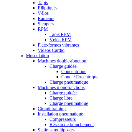
Tapis
Elliptiques
Vélos
Rameurs
Steppers
RPM
Tapis RPM
Vélos RPM
Plate-formes vibrantes
Vidéos Cardio
Musculation
Machines double-fonction
Charge guidée
Concentrique
Conc. / Excentrique
Charge pneumatique
Machines monofonctions
Charge guidée
Charge libre
Charge pneumatique
Circuit training
Installation pneumatique
Compresseurs
Réseau de branchement
Stations multipostes