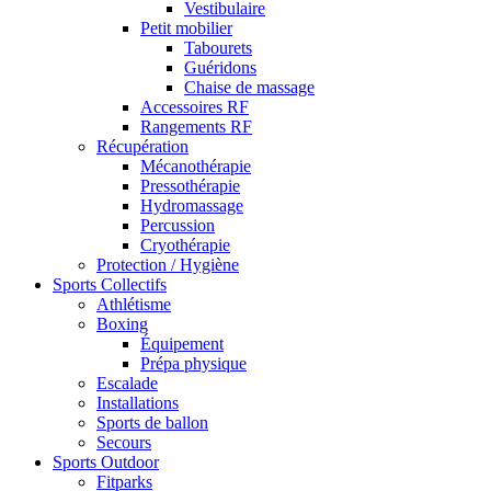
Vestibulaire
Petit mobilier
Tabourets
Guéridons
Chaise de massage
Accessoires RF
Rangements RF
Récupération
Mécanothérapie
Pressothérapie
Hydromassage
Percussion
Cryothérapie
Protection / Hygiène
Sports Collectifs
Athlétisme
Boxing
Équipement
Prépa physique
Escalade
Installations
Sports de ballon
Secours
Sports Outdoor
Fitparks