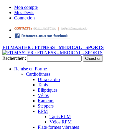
Mon compte
Mes Devis
Connexion
FITMASTER : FITNESS - MEDICAL - SPORTS
Rechercher :
Chercher
Remise en Forme
Cardiofitness
Ultra cardio
Tapis
Elliptiques
Vélos
Rameurs
Steppers
RPM
Tapis RPM
Vélos RPM
Plate-formes vibrantes