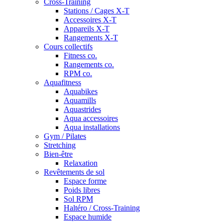
Cross-Training
Stations / Cages X-T
Accessoires X-T
Appareils X-T
Rangements X-T
Cours collectifs
Fitness co.
Rangements co.
RPM co.
Aquafitness
Aquabikes
Aquamills
Aquastrides
Aqua accessoires
Aqua installations
Gym / Pilates
Stretching
Bien-être
Relaxation
Revêtements de sol
Espace forme
Poids libres
Sol RPM
Haltéro / Cross-Training
Espace humide