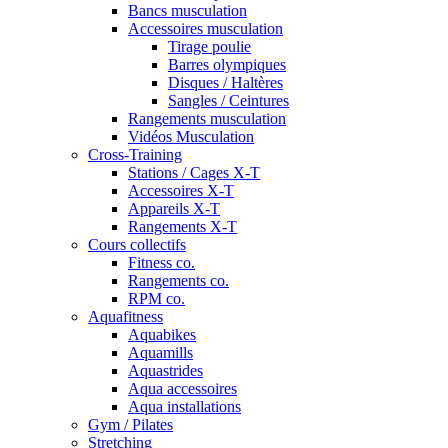
Bancs musculation
Accessoires musculation
Tirage poulie
Barres olympiques
Disques / Haltères
Sangles / Ceintures
Rangements musculation
Vidéos Musculation
Cross-Training
Stations / Cages X-T
Accessoires X-T
Appareils X-T
Rangements X-T
Cours collectifs
Fitness co.
Rangements co.
RPM co.
Aquafitness
Aquabikes
Aquamills
Aquastrides
Aqua accessoires
Aqua installations
Gym / Pilates
Stretching