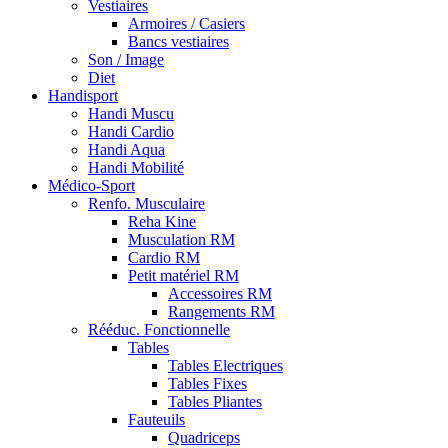
Vestiaires
Armoires / Casiers
Bancs vestiaires
Son / Image
Diet
Handisport
Handi Muscu
Handi Cardio
Handi Aqua
Handi Mobilité
Médico-Sport
Renfo. Musculaire
Reha Kine
Musculation RM
Cardio RM
Petit matériel RM
Accessoires RM
Rangements RM
Rééduc. Fonctionnelle
Tables
Tables Electriques
Tables Fixes
Tables Pliantes
Fauteuils
Quadriceps