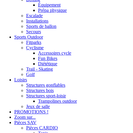
Équipement
Prépa physique
Escalade
Installations
Sports de ballon
Secours
Sports Outdoor
Fitparks
Cyclisme
Accessoires cycle
Fun Bikes
Diététique
Trail - Skating
Golf
Loisirs
Structures gonflables
Structures bois
Structures sport-loisir
Trampolines outdoor
Jeux de salle
PROMOTIONS !
Zoom sur...
Pièces SAV
Pièces CARDIO