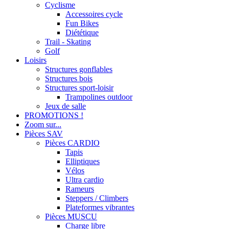
Cyclisme
Accessoires cycle
Fun Bikes
Diététique
Trail - Skating
Golf
Loisirs
Structures gonflables
Structures bois
Structures sport-loisir
Trampolines outdoor
Jeux de salle
PROMOTIONS !
Zoom sur...
Pièces SAV
Pièces CARDIO
Tapis
Elliptiques
Vélos
Ultra cardio
Rameurs
Steppers / Climbers
Plateformes vibrantes
Pièces MUSCU
Charge libre