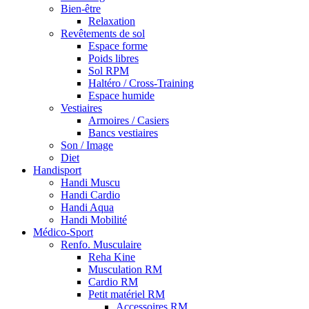
Bien-être
Relaxation
Revêtements de sol
Espace forme
Poids libres
Sol RPM
Haltéro / Cross-Training
Espace humide
Vestiaires
Armoires / Casiers
Bancs vestiaires
Son / Image
Diet
Handisport
Handi Muscu
Handi Cardio
Handi Aqua
Handi Mobilité
Médico-Sport
Renfo. Musculaire
Reha Kine
Musculation RM
Cardio RM
Petit matériel RM
Accessoires RM