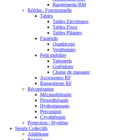
Rangements RM
Rééduc. Fonctionnelle
Tables
Tables Electriques
Tables Fixes
Tables Pliantes
Fauteuils
Quadriceps
Vestibulaire
Petit mobilier
Tabourets
Guéridons
Chaise de massage
Accessoires RF
Rangements RF
Récupération
Mécanothérapie
Pressothérapie
Hydromassage
Percussion
Cryothérapie
Protection / Hygiène
Sports Collectifs
Athlétisme
Boxing