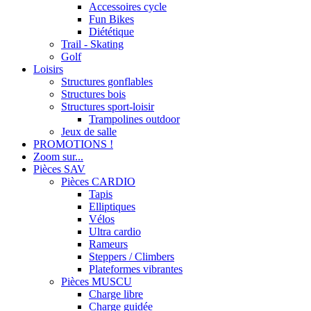
Accessoires cycle
Fun Bikes
Diététique
Trail - Skating
Golf
Loisirs
Structures gonflables
Structures bois
Structures sport-loisir
Trampolines outdoor
Jeux de salle
PROMOTIONS !
Zoom sur...
Pièces SAV
Pièces CARDIO
Tapis
Elliptiques
Vélos
Ultra cardio
Rameurs
Steppers / Climbers
Plateformes vibrantes
Pièces MUSCU
Charge libre
Charge guidée