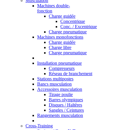
Musculation
Machines double-
fonction
Charge guidée
Concentrique
Conc. / Excentrique
Charge pneumatique
Machines monofonctions
Charge guidée
Charge libre
Charge pneumatique
Installation pneumatique
Compresseurs
Réseau de branchement
Stations multipostes
Bancs musculation
Accessoires musculation
Tirage poulie
Barres olympiques
Disques / Haltères
Sangles / Ceintures
Rangements musculation
Cross-Training