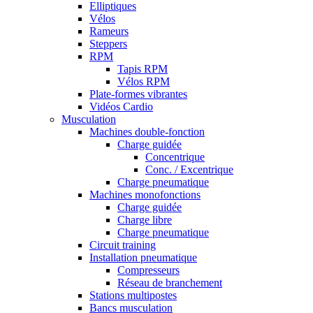
Elliptiques
Vélos
Rameurs
Steppers
RPM
Tapis RPM
Vélos RPM
Plate-formes vibrantes
Vidéos Cardio
Musculation
Machines double-fonction
Charge guidée
Concentrique
Conc. / Excentrique
Charge pneumatique
Machines monofonctions
Charge guidée
Charge libre
Charge pneumatique
Circuit training
Installation pneumatique
Compresseurs
Réseau de branchement
Stations multipostes
Bancs musculation