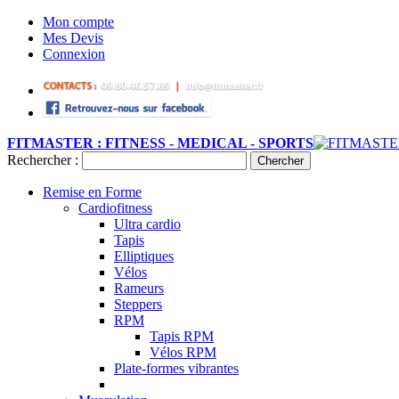
Mon compte
Mes Devis
Connexion
FITMASTER : FITNESS - MEDICAL - SPORTS
Rechercher :
Chercher
Remise en Forme
Cardiofitness
Ultra cardio
Tapis
Elliptiques
Vélos
Rameurs
Steppers
RPM
Tapis RPM
Vélos RPM
Plate-formes vibrantes