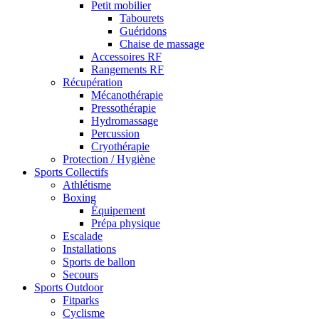
Petit mobilier
Tabourets
Guéridons
Chaise de massage
Accessoires RF
Rangements RF
Récupération
Mécanothérapie
Pressothérapie
Hydromassage
Percussion
Cryothérapie
Protection / Hygiène
Sports Collectifs
Athlétisme
Boxing
Équipement
Prépa physique
Escalade
Installations
Sports de ballon
Secours
Sports Outdoor
Fitparks
Cyclisme