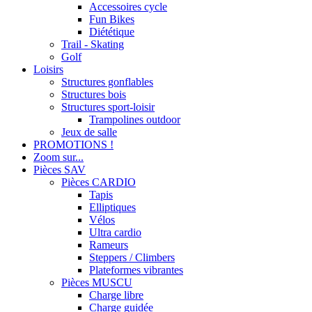
Accessoires cycle
Fun Bikes
Diététique
Trail - Skating
Golf
Loisirs
Structures gonflables
Structures bois
Structures sport-loisir
Trampolines outdoor
Jeux de salle
PROMOTIONS !
Zoom sur...
Pièces SAV
Pièces CARDIO
Tapis
Elliptiques
Vélos
Ultra cardio
Rameurs
Steppers / Climbers
Plateformes vibrantes
Pièces MUSCU
Charge libre
Charge guidée