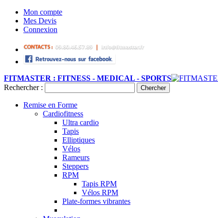
Mon compte
Mes Devis
Connexion
FITMASTER : FITNESS - MEDICAL - SPORTS
Rechercher :
Chercher
Remise en Forme
Cardiofitness
Ultra cardio
Tapis
Elliptiques
Vélos
Rameurs
Steppers
RPM
Tapis RPM
Vélos RPM
Plate-formes vibrantes