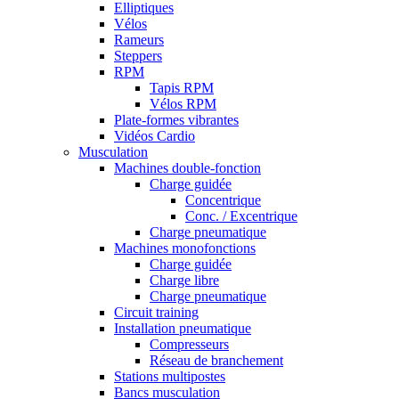
Elliptiques
Vélos
Rameurs
Steppers
RPM
Tapis RPM
Vélos RPM
Plate-formes vibrantes
Vidéos Cardio
Musculation
Machines double-fonction
Charge guidée
Concentrique
Conc. / Excentrique
Charge pneumatique
Machines monofonctions
Charge guidée
Charge libre
Charge pneumatique
Circuit training
Installation pneumatique
Compresseurs
Réseau de branchement
Stations multipostes
Bancs musculation