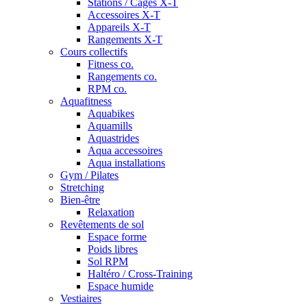
Stations / Cages X-T
Accessoires X-T
Appareils X-T
Rangements X-T
Cours collectifs
Fitness co.
Rangements co.
RPM co.
Aquafitness
Aquabikes
Aquamills
Aquastrides
Aqua accessoires
Aqua installations
Gym / Pilates
Stretching
Bien-être
Relaxation
Revêtements de sol
Espace forme
Poids libres
Sol RPM
Haltéro / Cross-Training
Espace humide
Vestiaires