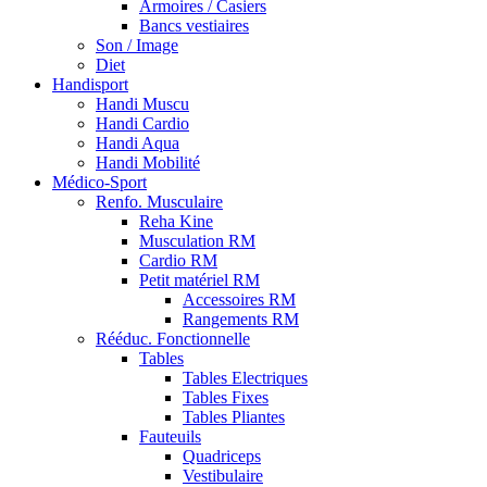
Armoires / Casiers
Bancs vestiaires
Son / Image
Diet
Handisport
Handi Muscu
Handi Cardio
Handi Aqua
Handi Mobilité
Médico-Sport
Renfo. Musculaire
Reha Kine
Musculation RM
Cardio RM
Petit matériel RM
Accessoires RM
Rangements RM
Rééduc. Fonctionnelle
Tables
Tables Electriques
Tables Fixes
Tables Pliantes
Fauteuils
Quadriceps
Vestibulaire