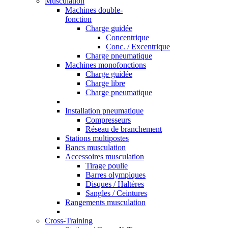
Musculation
Machines double-
fonction
Charge guidée
Concentrique
Conc. / Excentrique
Charge pneumatique
Machines monofonctions
Charge guidée
Charge libre
Charge pneumatique
Installation pneumatique
Compresseurs
Réseau de branchement
Stations multipostes
Bancs musculation
Accessoires musculation
Tirage poulie
Barres olympiques
Disques / Haltères
Sangles / Ceintures
Rangements musculation
Cross-Training