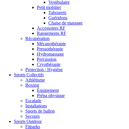
Vestibulaire
Petit mobilier
Tabourets
Guéridons
Chaise de massage
Accessoires RF
Rangements RF
Récupération
Mécanothérapie
Pressothérapie
Hydromassage
Percussion
Cryothérapie
Protection / Hygiène
Sports Collectifs
Athlétisme
Boxing
Équipement
Prépa physique
Escalade
Installations
Sports de ballon
Secours
Sports Outdoor
Fitparks