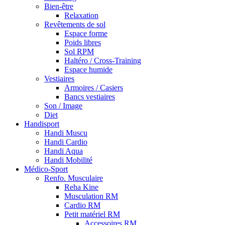
Bien-être
Relaxation
Revêtements de sol
Espace forme
Poids libres
Sol RPM
Haltéro / Cross-Training
Espace humide
Vestiaires
Armoires / Casiers
Bancs vestiaires
Son / Image
Diet
Handisport
Handi Muscu
Handi Cardio
Handi Aqua
Handi Mobilité
Médico-Sport
Renfo. Musculaire
Reha Kine
Musculation RM
Cardio RM
Petit matériel RM
Accessoires RM