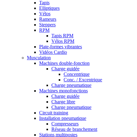
Tapis
Elliptiques
Vélos
Rameurs
Steppers
RPM
Tapis RPM
Vélos RPM
Plate-formes vibrantes
Vidéos Cardio
Musculation
Machines double-fonction
Charge guidée
Concentrique
Conc. / Excentrique
Charge pneumatique
Machines monofonctions
Charge guidée
Charge libre
Charge pneumatique
Circuit training
Installation pneumatique
Compresseurs
Réseau de branchement
Stations multipostes