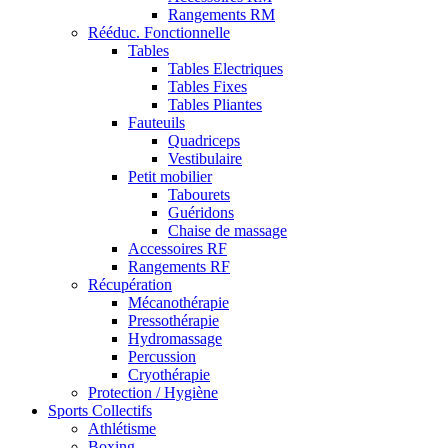
Rangements RM
Rééduc. Fonctionnelle
Tables
Tables Electriques
Tables Fixes
Tables Pliantes
Fauteuils
Quadriceps
Vestibulaire
Petit mobilier
Tabourets
Guéridons
Chaise de massage
Accessoires RF
Rangements RF
Récupération
Mécanothérapie
Pressothérapie
Hydromassage
Percussion
Cryothérapie
Protection / Hygiène
Sports Collectifs
Athlétisme
Boxing