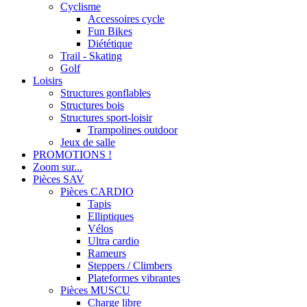
Cyclisme
Accessoires cycle
Fun Bikes
Diététique
Trail - Skating
Golf
Loisirs
Structures gonflables
Structures bois
Structures sport-loisir
Trampolines outdoor
Jeux de salle
PROMOTIONS !
Zoom sur...
Pièces SAV
Pièces CARDIO
Tapis
Elliptiques
Vélos
Ultra cardio
Rameurs
Steppers / Climbers
Plateformes vibrantes
Pièces MUSCU
Charge libre