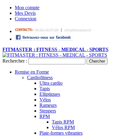
Mon compte
Mes Devis
Connexion
FITMASTER : FITNESS - MEDICAL - SPORTS
Rechercher :
Chercher
Remise en Forme
Cardiofitness
Ultra cardio
Tapis
Elliptiques
Vélos
Rameurs
Steppers
RPM
Tapis RPM
Vélos RPM
Plate-formes vibrantes