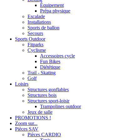
Équipement
Prépa physique
Escalade
Installations
Sports de ballon
Secours
Sports Outdoor
Fitparks
Cyclisme
Accessoires cycle
Fun Bikes
Diététique
Trail - Skating
Golf
Loisirs
Structures gonflables
Structures bois
Structures sport-loisir
Trampolines outdoor
Jeux de salle
PROMOTIONS !
Zoom sur...
Pièces SAV
Pièces CARDIO