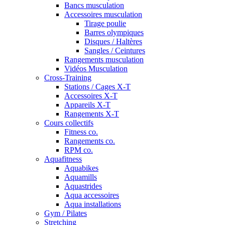
Bancs musculation
Accessoires musculation
Tirage poulie
Barres olympiques
Disques / Haltères
Sangles / Ceintures
Rangements musculation
Vidéos Musculation
Cross-Training
Stations / Cages X-T
Accessoires X-T
Appareils X-T
Rangements X-T
Cours collectifs
Fitness co.
Rangements co.
RPM co.
Aquafitness
Aquabikes
Aquamills
Aquastrides
Aqua accessoires
Aqua installations
Gym / Pilates
Stretching