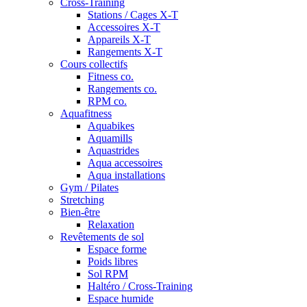
Cross-Training
Stations / Cages X-T
Accessoires X-T
Appareils X-T
Rangements X-T
Cours collectifs
Fitness co.
Rangements co.
RPM co.
Aquafitness
Aquabikes
Aquamills
Aquastrides
Aqua accessoires
Aqua installations
Gym / Pilates
Stretching
Bien-être
Relaxation
Revêtements de sol
Espace forme
Poids libres
Sol RPM
Haltéro / Cross-Training
Espace humide