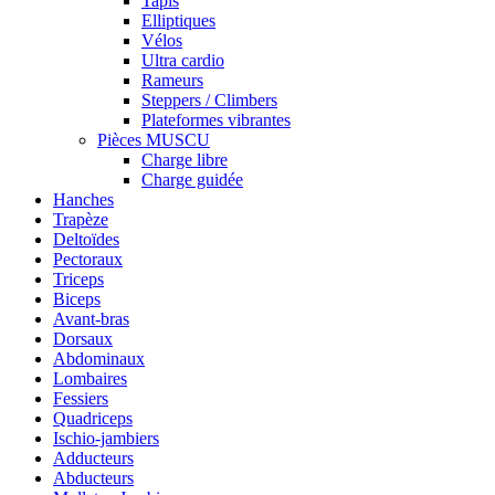
Tapis
Elliptiques
Vélos
Ultra cardio
Rameurs
Steppers / Climbers
Plateformes vibrantes
Pièces MUSCU
Charge libre
Charge guidée
Hanches
Trapèze
Deltoïdes
Pectoraux
Triceps
Biceps
Avant-bras
Dorsaux
Abdominaux
Lombaires
Fessiers
Quadriceps
Ischio-jambiers
Adducteurs
Abducteurs