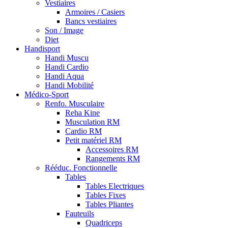
Vestiaires
Armoires / Casiers
Bancs vestiaires
Son / Image
Diet
Handisport
Handi Muscu
Handi Cardio
Handi Aqua
Handi Mobilité
Médico-Sport
Renfo. Musculaire
Reha Kine
Musculation RM
Cardio RM
Petit matériel RM
Accessoires RM
Rangements RM
Rééduc. Fonctionnelle
Tables
Tables Electriques
Tables Fixes
Tables Pliantes
Fauteuils
Quadriceps