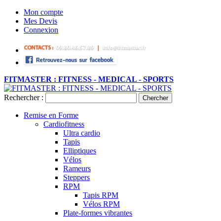
Mon compte
Mes Devis
Connexion
FITMASTER : FITNESS - MEDICAL - SPORTS
Rechercher :
Chercher
Remise en Forme
Cardiofitness
Ultra cardio
Tapis
Elliptiques
Vélos
Rameurs
Steppers
RPM
Tapis RPM
Vélos RPM
Plate-formes vibrantes