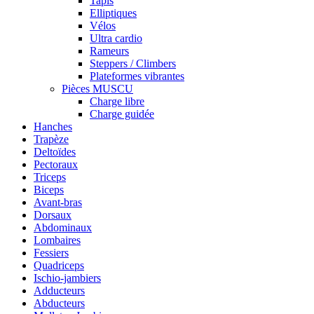
Tapis
Elliptiques
Vélos
Ultra cardio
Rameurs
Steppers / Climbers
Plateformes vibrantes
Pièces MUSCU
Charge libre
Charge guidée
Hanches
Trapèze
Deltoïdes
Pectoraux
Triceps
Biceps
Avant-bras
Dorsaux
Abdominaux
Lombaires
Fessiers
Quadriceps
Ischio-jambiers
Adducteurs
Abducteurs