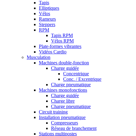
Tapis
Elliptiques
Vélos
Rameurs
Steppers
RPM
Tapis RPM
Vélos RPM
Plate-formes vibrantes
Vidéos Cardio
Musculation
Machines double-fonction
Charge guidée
Concentrique
Conc. / Excentrique
Charge pneumatique
Machines monofonctions
Charge guidée
Charge libre
Charge pneumatique
Circuit training
Installation pneumatique
Compresseurs
Réseau de branchement
Stations multipostes