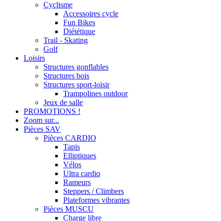
Cyclisme
Accessoires cycle
Fun Bikes
Diététique
Trail - Skating
Golf
Loisirs
Structures gonflables
Structures bois
Structures sport-loisir
Trampolines outdoor
Jeux de salle
PROMOTIONS !
Zoom sur...
Pièces SAV
Pièces CARDIO
Tapis
Elliptiques
Vélos
Ultra cardio
Rameurs
Steppers / Climbers
Plateformes vibrantes
Pièces MUSCU
Charge libre