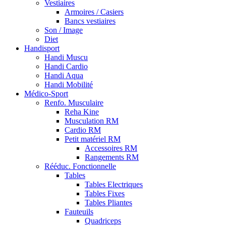
Vestiaires
Armoires / Casiers
Bancs vestiaires
Son / Image
Diet
Handisport
Handi Muscu
Handi Cardio
Handi Aqua
Handi Mobilité
Médico-Sport
Renfo. Musculaire
Reha Kine
Musculation RM
Cardio RM
Petit matériel RM
Accessoires RM
Rangements RM
Rééduc. Fonctionnelle
Tables
Tables Electriques
Tables Fixes
Tables Pliantes
Fauteuils
Quadriceps