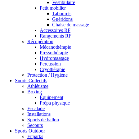
Vestibulaire
Petit mobilier
Tabourets
Guéridons
Chaise de massage
Accessoires RF
Rangements RF
Récupération
Mécanothérapie
Pressothérapie
Hydromassage
Percussion
Cryothérapie
Protection / Hygiène
Sports Collectifs
Athlétisme
Boxing
Équipement
Prépa physique
Escalade
Installations
Sports de ballon
Secours
Sports Outdoor
Fitparks