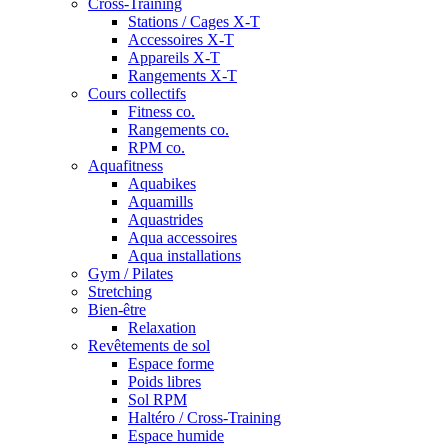
Cross-Training
Stations / Cages X-T
Accessoires X-T
Appareils X-T
Rangements X-T
Cours collectifs
Fitness co.
Rangements co.
RPM co.
Aquafitness
Aquabikes
Aquamills
Aquastrides
Aqua accessoires
Aqua installations
Gym / Pilates
Stretching
Bien-être
Relaxation
Revêtements de sol
Espace forme
Poids libres
Sol RPM
Haltéro / Cross-Training
Espace humide