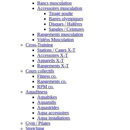
Bancs musculation
Accessoires musculation
Tirage poulie
Barres olympiques
Disques / Haltères
Sangles / Ceintures
Rangements musculation
Vidéos Musculation
Cross-Training
Stations / Cages X-T
Accessoires X-T
Appareils X-T
Rangements X-T
Cours collectifs
Fitness co.
Rangements co.
RPM co.
Aquafitness
Aquabikes
Aquamills
Aquastrides
Aqua accessoires
Aqua installations
Gym / Pilates
Stretching