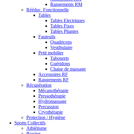
Rangements RM
Rééduc. Fonctionnelle
Tables
Tables Electriques
Tables Fixes
Tables Pliantes
Fauteuils
Quadriceps
Vestibulaire
Petit mobilier
Tabourets
Guéridons
Chaise de massage
Accessoires RF
Rangements RF
Récupération
Mécanothérapie
Pressothérapie
Hydromassage
Percussion
Cryothérapie
Protection / Hygiène
Sports Collectifs
Athlétisme
Boxing