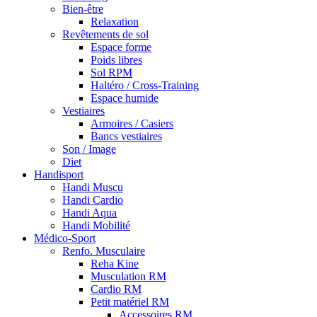
Bien-être
Relaxation
Revêtements de sol
Espace forme
Poids libres
Sol RPM
Haltéro / Cross-Training
Espace humide
Vestiaires
Armoires / Casiers
Bancs vestiaires
Son / Image
Diet
Handisport
Handi Muscu
Handi Cardio
Handi Aqua
Handi Mobilité
Médico-Sport
Renfo. Musculaire
Reha Kine
Musculation RM
Cardio RM
Petit matériel RM
Accessoires RM