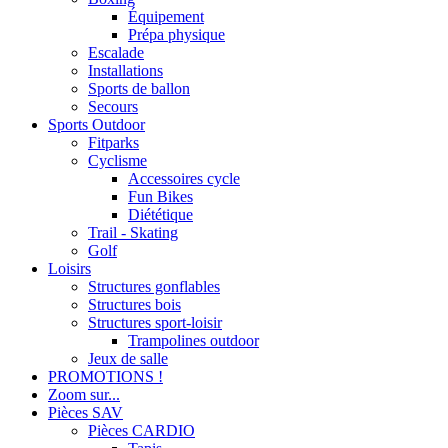
Équipement
Prépa physique
Escalade
Installations
Sports de ballon
Secours
Sports Outdoor
Fitparks
Cyclisme
Accessoires cycle
Fun Bikes
Diététique
Trail - Skating
Golf
Loisirs
Structures gonflables
Structures bois
Structures sport-loisir
Trampolines outdoor
Jeux de salle
PROMOTIONS !
Zoom sur...
Pièces SAV
Pièces CARDIO