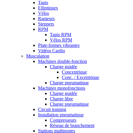
Tapis
Elliptiques
Vélos
Rameurs
Steppers
RPM
Tapis RPM
Vélos RPM
Plate-formes vibrantes
Vidéos Cardio
Musculation
Machines double-fonction
Charge guidée
Concentrique
Conc. / Excentrique
Charge pneumatique
Machines monofonctions
Charge guidée
Charge libre
Charge pneumatique
Circuit training
Installation pneumatique
Compresseurs
Réseau de branchement
Stations multipostes