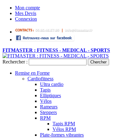
Mon compte
Mes Devis
Connexion
FITMASTER : FITNESS - MEDICAL - SPORTS
Rechercher :
Chercher
Remise en Forme
Cardiofitness
Ultra cardio
Tapis
Elliptiques
Vélos
Rameurs
Steppers
RPM
Tapis RPM
Vélos RPM
Plate-formes vibrantes