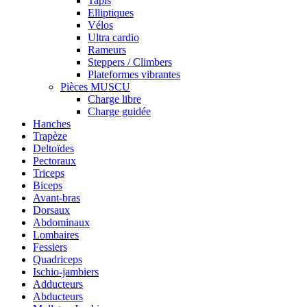
Tapis
Elliptiques
Vélos
Ultra cardio
Rameurs
Steppers / Climbers
Plateformes vibrantes
Pièces MUSCU
Charge libre
Charge guidée
Hanches
Trapèze
Deltoïdes
Pectoraux
Triceps
Biceps
Avant-bras
Dorsaux
Abdominaux
Lombaires
Fessiers
Quadriceps
Ischio-jambiers
Adducteurs
Abducteurs