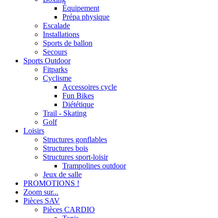
Équipement
Prépa physique
Escalade
Installations
Sports de ballon
Secours
Sports Outdoor
Fitparks
Cyclisme
Accessoires cycle
Fun Bikes
Diététique
Trail - Skating
Golf
Loisirs
Structures gonflables
Structures bois
Structures sport-loisir
Trampolines outdoor
Jeux de salle
PROMOTIONS !
Zoom sur...
Pièces SAV
Pièces CARDIO