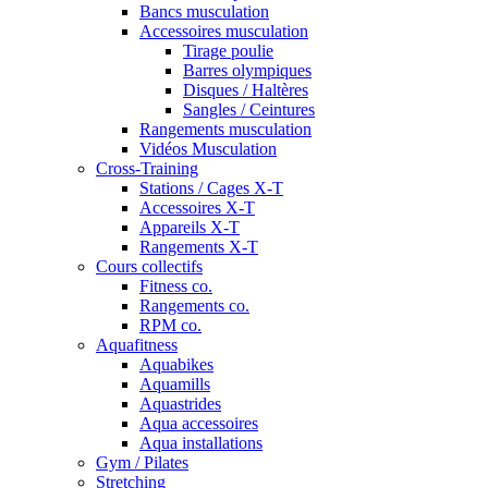
Bancs musculation
Accessoires musculation
Tirage poulie
Barres olympiques
Disques / Haltères
Sangles / Ceintures
Rangements musculation
Vidéos Musculation
Cross-Training
Stations / Cages X-T
Accessoires X-T
Appareils X-T
Rangements X-T
Cours collectifs
Fitness co.
Rangements co.
RPM co.
Aquafitness
Aquabikes
Aquamills
Aquastrides
Aqua accessoires
Aqua installations
Gym / Pilates
Stretching