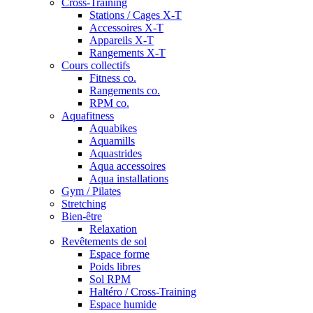
Cross-Training
Stations / Cages X-T
Accessoires X-T
Appareils X-T
Rangements X-T
Cours collectifs
Fitness co.
Rangements co.
RPM co.
Aquafitness
Aquabikes
Aquamills
Aquastrides
Aqua accessoires
Aqua installations
Gym / Pilates
Stretching
Bien-être
Relaxation
Revêtements de sol
Espace forme
Poids libres
Sol RPM
Haltéro / Cross-Training
Espace humide