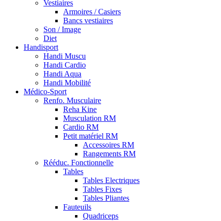
Vestiaires
Armoires / Casiers
Bancs vestiaires
Son / Image
Diet
Handisport
Handi Muscu
Handi Cardio
Handi Aqua
Handi Mobilité
Médico-Sport
Renfo. Musculaire
Reha Kine
Musculation RM
Cardio RM
Petit matériel RM
Accessoires RM
Rangements RM
Rééduc. Fonctionnelle
Tables
Tables Electriques
Tables Fixes
Tables Pliantes
Fauteuils
Quadriceps