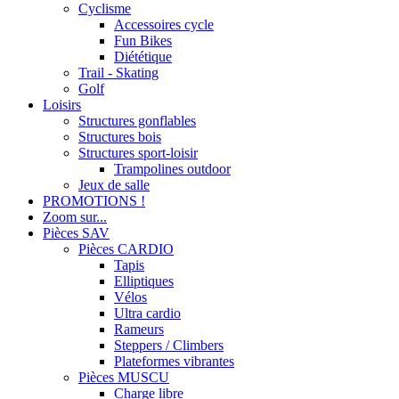
Cyclisme
Accessoires cycle
Fun Bikes
Diététique
Trail - Skating
Golf
Loisirs
Structures gonflables
Structures bois
Structures sport-loisir
Trampolines outdoor
Jeux de salle
PROMOTIONS !
Zoom sur...
Pièces SAV
Pièces CARDIO
Tapis
Elliptiques
Vélos
Ultra cardio
Rameurs
Steppers / Climbers
Plateformes vibrantes
Pièces MUSCU
Charge libre