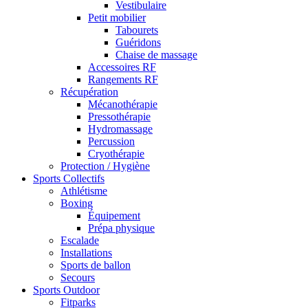
Vestibulaire
Petit mobilier
Tabourets
Guéridons
Chaise de massage
Accessoires RF
Rangements RF
Récupération
Mécanothérapie
Pressothérapie
Hydromassage
Percussion
Cryothérapie
Protection / Hygiène
Sports Collectifs
Athlétisme
Boxing
Équipement
Prépa physique
Escalade
Installations
Sports de ballon
Secours
Sports Outdoor
Fitparks