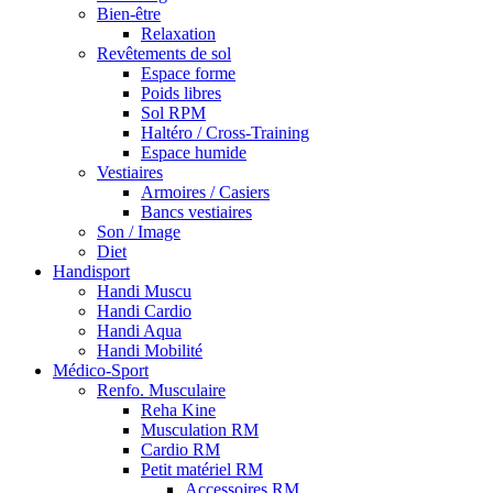
Bien-être
Relaxation
Revêtements de sol
Espace forme
Poids libres
Sol RPM
Haltéro / Cross-Training
Espace humide
Vestiaires
Armoires / Casiers
Bancs vestiaires
Son / Image
Diet
Handisport
Handi Muscu
Handi Cardio
Handi Aqua
Handi Mobilité
Médico-Sport
Renfo. Musculaire
Reha Kine
Musculation RM
Cardio RM
Petit matériel RM
Accessoires RM