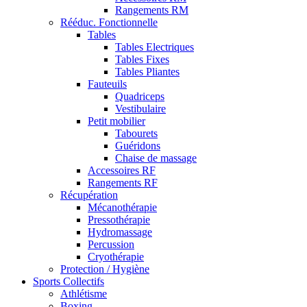
Rangements RM
Rééduc. Fonctionnelle
Tables
Tables Electriques
Tables Fixes
Tables Pliantes
Fauteuils
Quadriceps
Vestibulaire
Petit mobilier
Tabourets
Guéridons
Chaise de massage
Accessoires RF
Rangements RF
Récupération
Mécanothérapie
Pressothérapie
Hydromassage
Percussion
Cryothérapie
Protection / Hygiène
Sports Collectifs
Athlétisme
Boxing