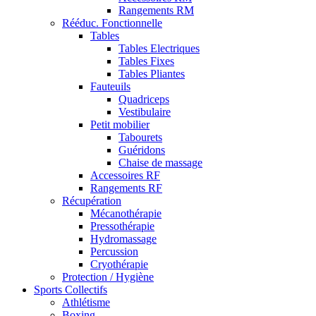
Rangements RM
Rééduc. Fonctionnelle
Tables
Tables Electriques
Tables Fixes
Tables Pliantes
Fauteuils
Quadriceps
Vestibulaire
Petit mobilier
Tabourets
Guéridons
Chaise de massage
Accessoires RF
Rangements RF
Récupération
Mécanothérapie
Pressothérapie
Hydromassage
Percussion
Cryothérapie
Protection / Hygiène
Sports Collectifs
Athlétisme
Boxing