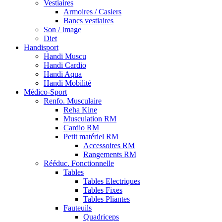
Vestiaires
Armoires / Casiers
Bancs vestiaires
Son / Image
Diet
Handisport
Handi Muscu
Handi Cardio
Handi Aqua
Handi Mobilité
Médico-Sport
Renfo. Musculaire
Reha Kine
Musculation RM
Cardio RM
Petit matériel RM
Accessoires RM
Rangements RM
Rééduc. Fonctionnelle
Tables
Tables Electriques
Tables Fixes
Tables Pliantes
Fauteuils
Quadriceps