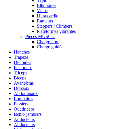
Tapis
Elliptiques
Vélos
Ultra cardio
Rameurs
Steppers / Climbers
Plateformes vibrantes
Pièces MUSCU
Charge libre
Charge guidée
Hanches
Trapèze
Deltoïdes
Pectoraux
Triceps
Biceps
Avant-bras
Dorsaux
Abdominaux
Lombaires
Fessiers
Quadriceps
Ischio-jambiers
Adducteurs
Abducteurs