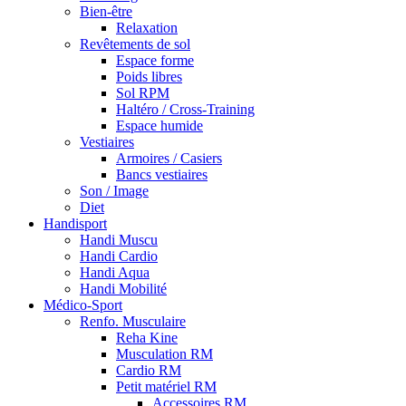
Bien-être
Relaxation
Revêtements de sol
Espace forme
Poids libres
Sol RPM
Haltéro / Cross-Training
Espace humide
Vestiaires
Armoires / Casiers
Bancs vestiaires
Son / Image
Diet
Handisport
Handi Muscu
Handi Cardio
Handi Aqua
Handi Mobilité
Médico-Sport
Renfo. Musculaire
Reha Kine
Musculation RM
Cardio RM
Petit matériel RM
Accessoires RM