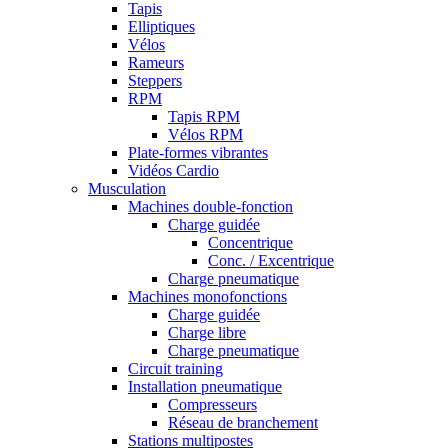
Tapis
Elliptiques
Vélos
Rameurs
Steppers
RPM
Tapis RPM
Vélos RPM
Plate-formes vibrantes
Vidéos Cardio
Musculation
Machines double-fonction
Charge guidée
Concentrique
Conc. / Excentrique
Charge pneumatique
Machines monofonctions
Charge guidée
Charge libre
Charge pneumatique
Circuit training
Installation pneumatique
Compresseurs
Réseau de branchement
Stations multipostes