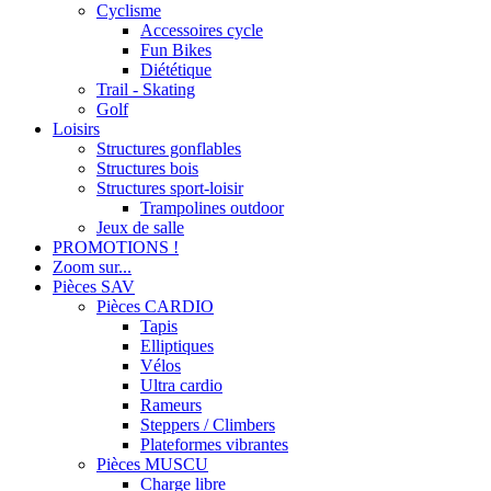
Cyclisme
Accessoires cycle
Fun Bikes
Diététique
Trail - Skating
Golf
Loisirs
Structures gonflables
Structures bois
Structures sport-loisir
Trampolines outdoor
Jeux de salle
PROMOTIONS !
Zoom sur...
Pièces SAV
Pièces CARDIO
Tapis
Elliptiques
Vélos
Ultra cardio
Rameurs
Steppers / Climbers
Plateformes vibrantes
Pièces MUSCU
Charge libre