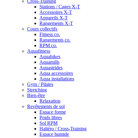
Cross-Training
Stations / Cages X-T
Accessoires X-T
Appareils X-T
Rangements X-T
Cours collectifs
Fitness co.
Rangements co.
RPM co.
Aquafitness
Aquabikes
Aquamills
Aquastrides
Aqua accessoires
Aqua installations
Gym / Pilates
Stretching
Bien-être
Relaxation
Revêtements de sol
Espace forme
Poids libres
Sol RPM
Haltéro / Cross-Training
Espace humide