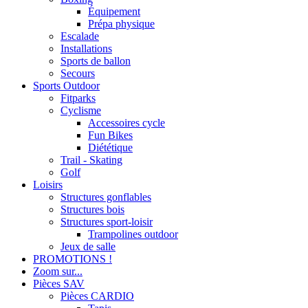
Équipement
Prépa physique
Escalade
Installations
Sports de ballon
Secours
Sports Outdoor
Fitparks
Cyclisme
Accessoires cycle
Fun Bikes
Diététique
Trail - Skating
Golf
Loisirs
Structures gonflables
Structures bois
Structures sport-loisir
Trampolines outdoor
Jeux de salle
PROMOTIONS !
Zoom sur...
Pièces SAV
Pièces CARDIO