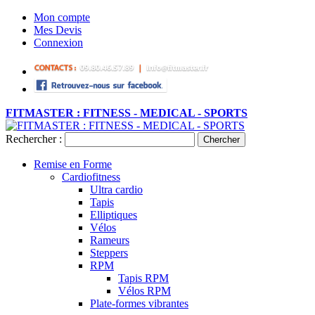
Mon compte
Mes Devis
Connexion
FITMASTER : FITNESS - MEDICAL - SPORTS
Rechercher :
Chercher
Remise en Forme
Cardiofitness
Ultra cardio
Tapis
Elliptiques
Vélos
Rameurs
Steppers
RPM
Tapis RPM
Vélos RPM
Plate-formes vibrantes