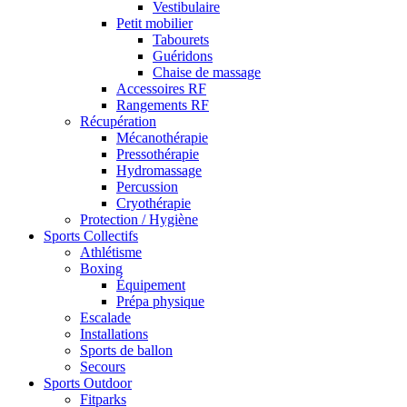
Vestibulaire
Petit mobilier
Tabourets
Guéridons
Chaise de massage
Accessoires RF
Rangements RF
Récupération
Mécanothérapie
Pressothérapie
Hydromassage
Percussion
Cryothérapie
Protection / Hygiène
Sports Collectifs
Athlétisme
Boxing
Équipement
Prépa physique
Escalade
Installations
Sports de ballon
Secours
Sports Outdoor
Fitparks