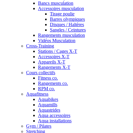
Bancs musculation
Accessoires musculation
Tirage poulie
Barres olympiques
Disques / Haltères
Sangles / Ceintures
Rangements musculation
Vidéos Musculation
Cross-Training
Stations / Cages X-T
Accessoires X-T
Appareils X-T
Rangements X-T
Cours collectifs
Fitness co.
Rangements co.
RPM co.
Aquafitness
Aquabikes
Aquamills
Aquastrides
Aqua accessoires
Aqua installations
Gym / Pilates
Stretching