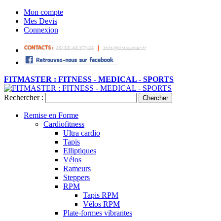
Mon compte
Mes Devis
Connexion
FITMASTER : FITNESS - MEDICAL - SPORTS
Rechercher :
Chercher
Remise en Forme
Cardiofitness
Ultra cardio
Tapis
Elliptiques
Vélos
Rameurs
Steppers
RPM
Tapis RPM
Vélos RPM
Plate-formes vibrantes