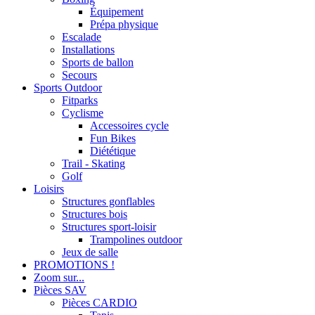
Équipement
Prépa physique
Escalade
Installations
Sports de ballon
Secours
Sports Outdoor
Fitparks
Cyclisme
Accessoires cycle
Fun Bikes
Diététique
Trail - Skating
Golf
Loisirs
Structures gonflables
Structures bois
Structures sport-loisir
Trampolines outdoor
Jeux de salle
PROMOTIONS !
Zoom sur...
Pièces SAV
Pièces CARDIO