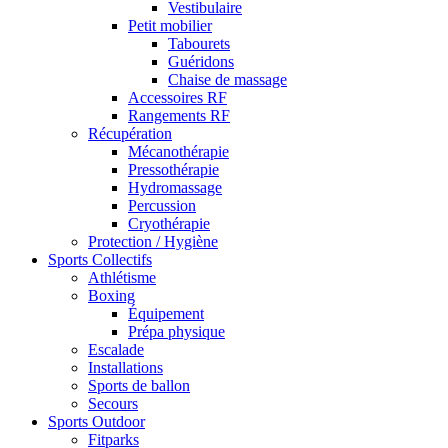
Vestibulaire
Petit mobilier
Tabourets
Guéridons
Chaise de massage
Accessoires RF
Rangements RF
Récupération
Mécanothérapie
Pressothérapie
Hydromassage
Percussion
Cryothérapie
Protection / Hygiène
Sports Collectifs
Athlétisme
Boxing
Équipement
Prépa physique
Escalade
Installations
Sports de ballon
Secours
Sports Outdoor
Fitparks