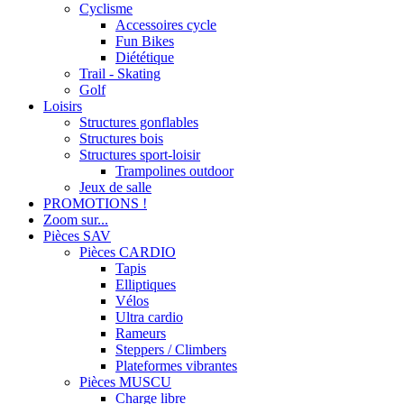
Cyclisme
Accessoires cycle
Fun Bikes
Diététique
Trail - Skating
Golf
Loisirs
Structures gonflables
Structures bois
Structures sport-loisir
Trampolines outdoor
Jeux de salle
PROMOTIONS !
Zoom sur...
Pièces SAV
Pièces CARDIO
Tapis
Elliptiques
Vélos
Ultra cardio
Rameurs
Steppers / Climbers
Plateformes vibrantes
Pièces MUSCU
Charge libre