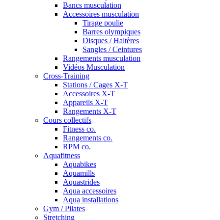
Bancs musculation
Accessoires musculation
Tirage poulie
Barres olympiques
Disques / Haltères
Sangles / Ceintures
Rangements musculation
Vidéos Musculation
Cross-Training
Stations / Cages X-T
Accessoires X-T
Appareils X-T
Rangements X-T
Cours collectifs
Fitness co.
Rangements co.
RPM co.
Aquafitness
Aquabikes
Aquamills
Aquastrides
Aqua accessoires
Aqua installations
Gym / Pilates
Stretching