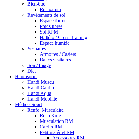
Bien-être
Relaxation
Revêtements de sol
Espace forme
Poids libres
Sol RPM
Haltéro / Cross-Training
Espace humide
Vestiaires
Armoires / Casiers
Bancs vestiaires
Son / Image
Diet
Handisport
Handi Muscu
Handi Cardio
Handi Aqua
Handi Mobilité
Médico-Sport
Renfo. Musculaire
Reha Kine
Musculation RM
Cardio RM
Petit matériel RM
Accessoires RM