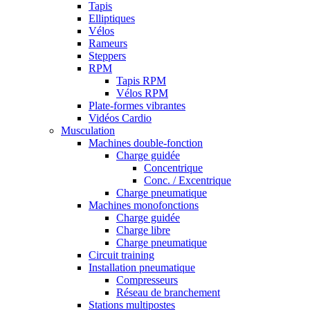
Tapis
Elliptiques
Vélos
Rameurs
Steppers
RPM
Tapis RPM
Vélos RPM
Plate-formes vibrantes
Vidéos Cardio
Musculation
Machines double-fonction
Charge guidée
Concentrique
Conc. / Excentrique
Charge pneumatique
Machines monofonctions
Charge guidée
Charge libre
Charge pneumatique
Circuit training
Installation pneumatique
Compresseurs
Réseau de branchement
Stations multipostes