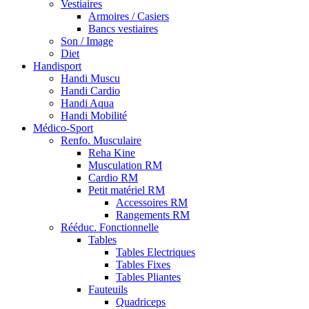
Vestiaires
Armoires / Casiers
Bancs vestiaires
Son / Image
Diet
Handisport
Handi Muscu
Handi Cardio
Handi Aqua
Handi Mobilité
Médico-Sport
Renfo. Musculaire
Reha Kine
Musculation RM
Cardio RM
Petit matériel RM
Accessoires RM
Rangements RM
Rééduc. Fonctionnelle
Tables
Tables Electriques
Tables Fixes
Tables Pliantes
Fauteuils
Quadriceps