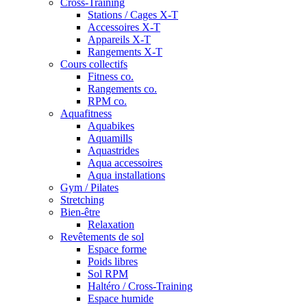
Cross-Training
Stations / Cages X-T
Accessoires X-T
Appareils X-T
Rangements X-T
Cours collectifs
Fitness co.
Rangements co.
RPM co.
Aquafitness
Aquabikes
Aquamills
Aquastrides
Aqua accessoires
Aqua installations
Gym / Pilates
Stretching
Bien-être
Relaxation
Revêtements de sol
Espace forme
Poids libres
Sol RPM
Haltéro / Cross-Training
Espace humide