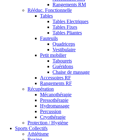
Rangements RM
Rééduc. Fonctionnelle
Tables
Tables Electriques
Tables Fixes
Tables Pliantes
Fauteuils
Quadriceps
Vestibulaire
Petit mobilier
Tabourets
Guéridons
Chaise de massage
Accessoires RF
Rangements RF
Récupération
Mécanothérapie
Pressothérapie
Hydromassage
Percussion
Cryothérapie
Protection / Hygiène
Sports Collectifs
Athlétisme
Boxing