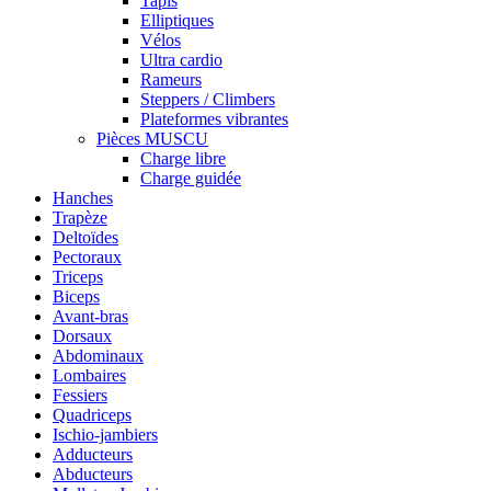
Tapis
Elliptiques
Vélos
Ultra cardio
Rameurs
Steppers / Climbers
Plateformes vibrantes
Pièces MUSCU
Charge libre
Charge guidée
Hanches
Trapèze
Deltoïdes
Pectoraux
Triceps
Biceps
Avant-bras
Dorsaux
Abdominaux
Lombaires
Fessiers
Quadriceps
Ischio-jambiers
Adducteurs
Abducteurs