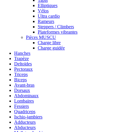
Tapis
Elliptiques
Vélos
Ultra cardio
Rameurs
Steppers / Climbers
Plateformes vibrantes
Pièces MUSCU
Charge libre
Charge guidée
Hanches
Trapèze
Deltoïdes
Pectoraux
Triceps
Biceps
Avant-bras
Dorsaux
Abdominaux
Lombaires
Fessiers
Quadriceps
Ischio-jambiers
Adducteurs
Abducteurs