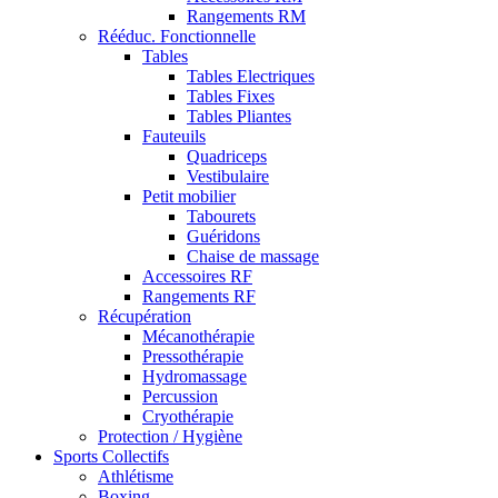
Rangements RM
Rééduc. Fonctionnelle
Tables
Tables Electriques
Tables Fixes
Tables Pliantes
Fauteuils
Quadriceps
Vestibulaire
Petit mobilier
Tabourets
Guéridons
Chaise de massage
Accessoires RF
Rangements RF
Récupération
Mécanothérapie
Pressothérapie
Hydromassage
Percussion
Cryothérapie
Protection / Hygiène
Sports Collectifs
Athlétisme
Boxing