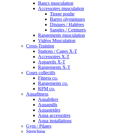
Bancs musculation
Accessoires musculation
Tirage poulie
Barres olympiques
Disques / Haltères
Sangles / Ceintures
Rangements musculation
Vidéos Musculation
Cross-Training
Stations / Cages X-T
Accessoires X-T
Appareils X-T
Rangements X-T
Cours collectifs
Fitness co.
Rangements co.
RPM co.
Aquafitness
Aquabikes
Aquamills
Aquastrides
Aqua accessoires
Aqua installations
Gym / Pilates
Stretching