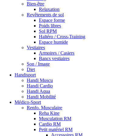
Bien-être
Relaxation
Revêtements de sol
Espace forme
Poids libres
Sol RPM
Haltéro / Cross-Training
Espace humide
Vestiaires
Armoires / Casiers
Bancs vestiaires
Son / Image
Diet
Handisport
Handi Muscu
Handi Cardio
Handi Aqua
Handi Mobilité
Médico-Sport
Renfo. Musculaire
Reha Kine
Musculation RM
Cardio RM
Petit matériel RM
Accessoires RM