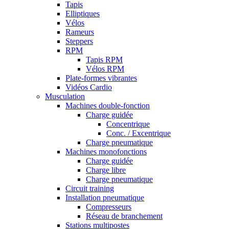
Tapis
Elliptiques
Vélos
Rameurs
Steppers
RPM
Tapis RPM
Vélos RPM
Plate-formes vibrantes
Vidéos Cardio
Musculation
Machines double-fonction
Charge guidée
Concentrique
Conc. / Excentrique
Charge pneumatique
Machines monofonctions
Charge guidée
Charge libre
Charge pneumatique
Circuit training
Installation pneumatique
Compresseurs
Réseau de branchement
Stations multipostes