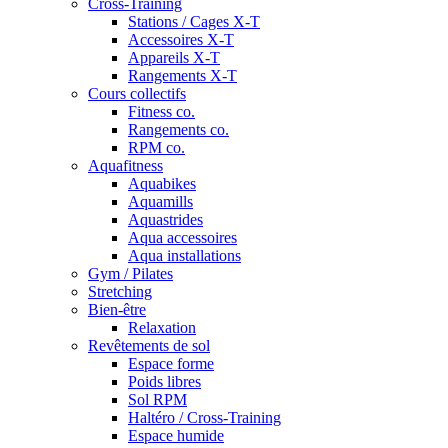
Cross-Training
Stations / Cages X-T
Accessoires X-T
Appareils X-T
Rangements X-T
Cours collectifs
Fitness co.
Rangements co.
RPM co.
Aquafitness
Aquabikes
Aquamills
Aquastrides
Aqua accessoires
Aqua installations
Gym / Pilates
Stretching
Bien-être
Relaxation
Revêtements de sol
Espace forme
Poids libres
Sol RPM
Haltéro / Cross-Training
Espace humide