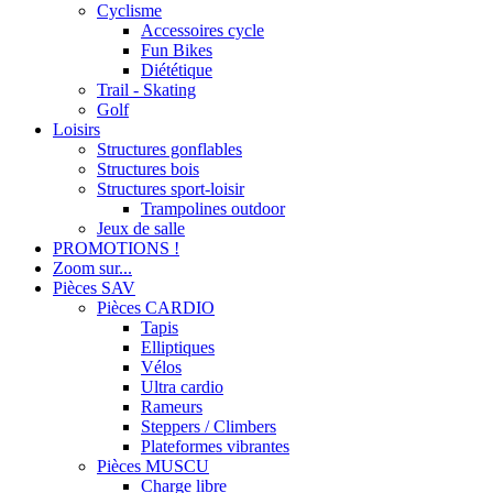
Cyclisme
Accessoires cycle
Fun Bikes
Diététique
Trail - Skating
Golf
Loisirs
Structures gonflables
Structures bois
Structures sport-loisir
Trampolines outdoor
Jeux de salle
PROMOTIONS !
Zoom sur...
Pièces SAV
Pièces CARDIO
Tapis
Elliptiques
Vélos
Ultra cardio
Rameurs
Steppers / Climbers
Plateformes vibrantes
Pièces MUSCU
Charge libre