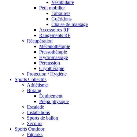
Vestibulaire
Petit mobilier
Tabourets
Guéridons
Chaise de massage
Accessoires RF
Rangements RF
Récupération
Mécanothérapie
Pressothérapie
Hydromassage
Percussion
Cryothérapie
Protection / Hygiène
Sports Collectifs
Athlétisme
Boxing
Équipement
Prépa physique
Escalade
Installations
Sports de ballon
Secours
Sports Outdoor
Fitparks