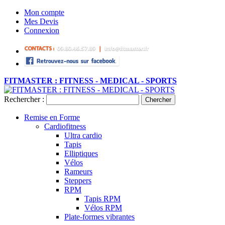
Mon compte
Mes Devis
Connexion
FITMASTER : FITNESS - MEDICAL - SPORTS
Rechercher :
Chercher
Remise en Forme
Cardiofitness
Ultra cardio
Tapis
Elliptiques
Vélos
Rameurs
Steppers
RPM
Tapis RPM
Vélos RPM
Plate-formes vibrantes