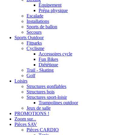
Équipement
Prépa physique
Escalade
Installations
Sports de ballon
Secours
Sports Outdoor
Fitparks
Cyclisme
Accessoires cycle
Fun Bikes
Diététique
Trail - Skating
Golf
Loisirs
Structures gonflables
Structures bois
Structures sport-loisir
Trampolines outdoor
Jeux de salle
PROMOTIONS !
Zoom sur...
Pièces SAV
Pièces CARDIO