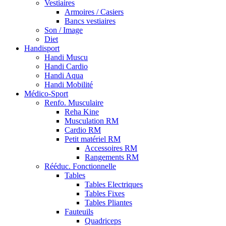
Vestiaires
Armoires / Casiers
Bancs vestiaires
Son / Image
Diet
Handisport
Handi Muscu
Handi Cardio
Handi Aqua
Handi Mobilité
Médico-Sport
Renfo. Musculaire
Reha Kine
Musculation RM
Cardio RM
Petit matériel RM
Accessoires RM
Rangements RM
Rééduc. Fonctionnelle
Tables
Tables Electriques
Tables Fixes
Tables Pliantes
Fauteuils
Quadriceps