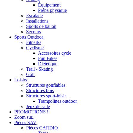
Équipement
Prépa physique
Escalade
Installations
Sports de ballon
Secours
Sports Outdoor
Fitparks
Cyclisme
Accessoires cycle
Fun Bikes
Diététique
Trail - Skating
Golf
Loisirs
Structures gonflables
Structures bois
Structures sport-loisir
Trampolines outdoor
Jeux de salle
PROMOTIONS !
Zoom sur...
Pièces SAV
Pièces CARDIO