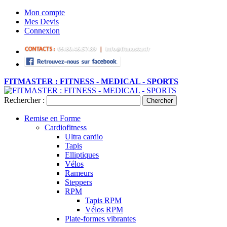
Mon compte
Mes Devis
Connexion
FITMASTER : FITNESS - MEDICAL - SPORTS
Rechercher :
Chercher
Remise en Forme
Cardiofitness
Ultra cardio
Tapis
Elliptiques
Vélos
Rameurs
Steppers
RPM
Tapis RPM
Vélos RPM
Plate-formes vibrantes