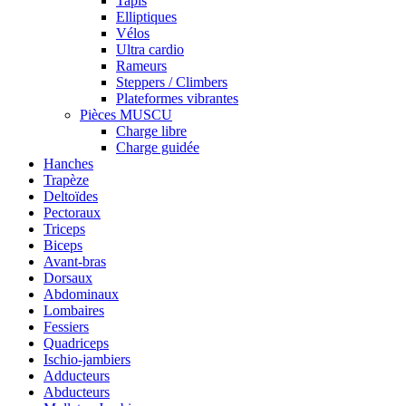
Tapis
Elliptiques
Vélos
Ultra cardio
Rameurs
Steppers / Climbers
Plateformes vibrantes
Pièces MUSCU
Charge libre
Charge guidée
Hanches
Trapèze
Deltoïdes
Pectoraux
Triceps
Biceps
Avant-bras
Dorsaux
Abdominaux
Lombaires
Fessiers
Quadriceps
Ischio-jambiers
Adducteurs
Abducteurs