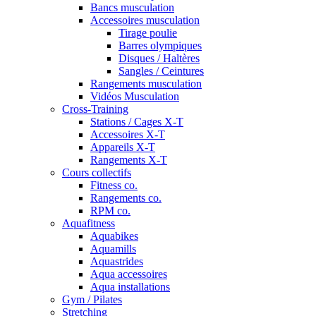
Bancs musculation
Accessoires musculation
Tirage poulie
Barres olympiques
Disques / Haltères
Sangles / Ceintures
Rangements musculation
Vidéos Musculation
Cross-Training
Stations / Cages X-T
Accessoires X-T
Appareils X-T
Rangements X-T
Cours collectifs
Fitness co.
Rangements co.
RPM co.
Aquafitness
Aquabikes
Aquamills
Aquastrides
Aqua accessoires
Aqua installations
Gym / Pilates
Stretching