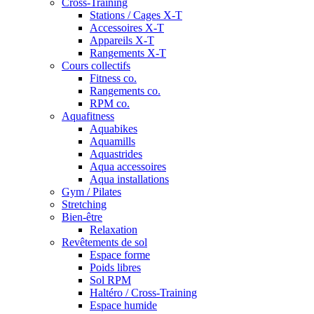
Cross-Training
Stations / Cages X-T
Accessoires X-T
Appareils X-T
Rangements X-T
Cours collectifs
Fitness co.
Rangements co.
RPM co.
Aquafitness
Aquabikes
Aquamills
Aquastrides
Aqua accessoires
Aqua installations
Gym / Pilates
Stretching
Bien-être
Relaxation
Revêtements de sol
Espace forme
Poids libres
Sol RPM
Haltéro / Cross-Training
Espace humide