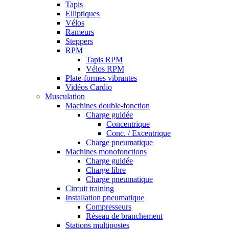
Tapis
Elliptiques
Vélos
Rameurs
Steppers
RPM
Tapis RPM
Vélos RPM
Plate-formes vibrantes
Vidéos Cardio
Musculation
Machines double-fonction
Charge guidée
Concentrique
Conc. / Excentrique
Charge pneumatique
Machines monofonctions
Charge guidée
Charge libre
Charge pneumatique
Circuit training
Installation pneumatique
Compresseurs
Réseau de branchement
Stations multipostes