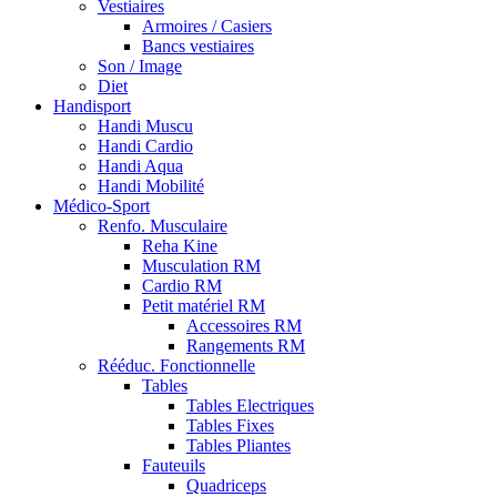
Vestiaires
Armoires / Casiers
Bancs vestiaires
Son / Image
Diet
Handisport
Handi Muscu
Handi Cardio
Handi Aqua
Handi Mobilité
Médico-Sport
Renfo. Musculaire
Reha Kine
Musculation RM
Cardio RM
Petit matériel RM
Accessoires RM
Rangements RM
Rééduc. Fonctionnelle
Tables
Tables Electriques
Tables Fixes
Tables Pliantes
Fauteuils
Quadriceps