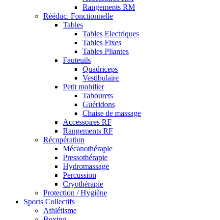
Rangements RM
Rééduc. Fonctionnelle
Tables
Tables Electriques
Tables Fixes
Tables Pliantes
Fauteuils
Quadriceps
Vestibulaire
Petit mobilier
Tabourets
Guéridons
Chaise de massage
Accessoires RF
Rangements RF
Récupération
Mécanothérapie
Pressothérapie
Hydromassage
Percussion
Cryothérapie
Protection / Hygiène
Sports Collectifs
Athlétisme
Boxing