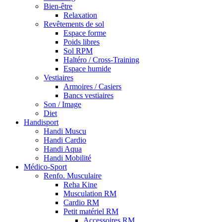
Bien-être
Relaxation
Revêtements de sol
Espace forme
Poids libres
Sol RPM
Haltéro / Cross-Training
Espace humide
Vestiaires
Armoires / Casiers
Bancs vestiaires
Son / Image
Diet
Handisport
Handi Muscu
Handi Cardio
Handi Aqua
Handi Mobilité
Médico-Sport
Renfo. Musculaire
Reha Kine
Musculation RM
Cardio RM
Petit matériel RM
Accessoires RM