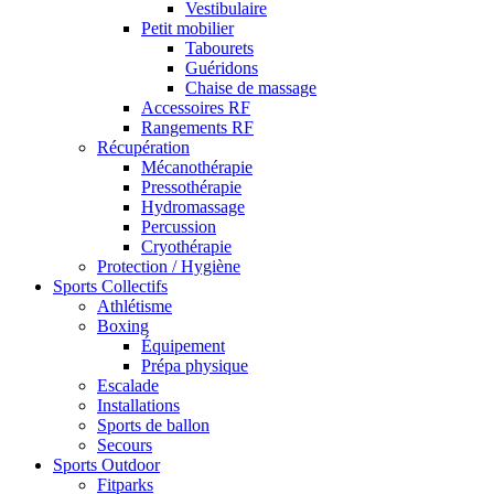
Vestibulaire
Petit mobilier
Tabourets
Guéridons
Chaise de massage
Accessoires RF
Rangements RF
Récupération
Mécanothérapie
Pressothérapie
Hydromassage
Percussion
Cryothérapie
Protection / Hygiène
Sports Collectifs
Athlétisme
Boxing
Équipement
Prépa physique
Escalade
Installations
Sports de ballon
Secours
Sports Outdoor
Fitparks