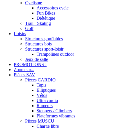
Cyclisme
Accessoires cycle
Fun Bikes
Diététique
Trail - Skating
Golf
Loisirs
Structures gonflables
Structures bois
Structures sport-loisir
Trampolines outdoor
Jeux de salle
PROMOTIONS !
Zoom sur...
Pièces SAV
Pièces CARDIO
Tapis
Elliptiques
Vélos
Ultra cardio
Rameurs
Steppers / Climbers
Plateformes vibrantes
Pièces MUSCU
Charge libre