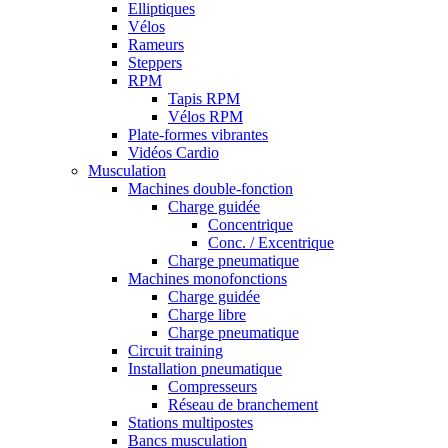
Elliptiques
Vélos
Rameurs
Steppers
RPM
Tapis RPM
Vélos RPM
Plate-formes vibrantes
Vidéos Cardio
Musculation
Machines double-fonction
Charge guidée
Concentrique
Conc. / Excentrique
Charge pneumatique
Machines monofonctions
Charge guidée
Charge libre
Charge pneumatique
Circuit training
Installation pneumatique
Compresseurs
Réseau de branchement
Stations multipostes
Bancs musculation