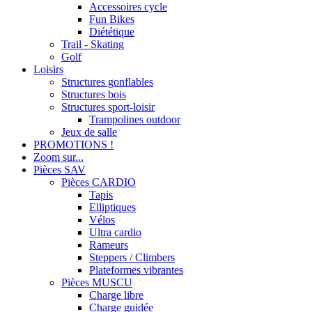
Accessoires cycle
Fun Bikes
Diététique
Trail - Skating
Golf
Loisirs
Structures gonflables
Structures bois
Structures sport-loisir
Trampolines outdoor
Jeux de salle
PROMOTIONS !
Zoom sur...
Pièces SAV
Pièces CARDIO
Tapis
Elliptiques
Vélos
Ultra cardio
Rameurs
Steppers / Climbers
Plateformes vibrantes
Pièces MUSCU
Charge libre
Charge guidée