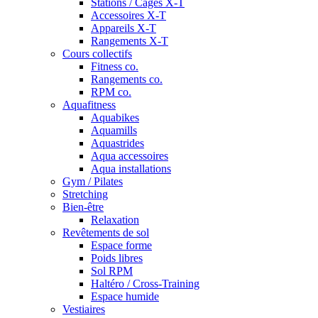
Stations / Cages X-T
Accessoires X-T
Appareils X-T
Rangements X-T
Cours collectifs
Fitness co.
Rangements co.
RPM co.
Aquafitness
Aquabikes
Aquamills
Aquastrides
Aqua accessoires
Aqua installations
Gym / Pilates
Stretching
Bien-être
Relaxation
Revêtements de sol
Espace forme
Poids libres
Sol RPM
Haltéro / Cross-Training
Espace humide
Vestiaires