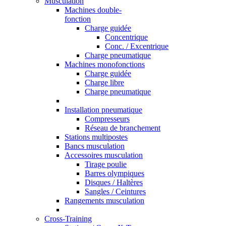
Musculation
Machines double-
fonction
Charge guidée
Concentrique
Conc. / Excentrique
Charge pneumatique
Machines monofonctions
Charge guidée
Charge libre
Charge pneumatique
Installation pneumatique
Compresseurs
Réseau de branchement
Stations multipostes
Bancs musculation
Accessoires musculation
Tirage poulie
Barres olympiques
Disques / Haltères
Sangles / Ceintures
Rangements musculation
Cross-Training