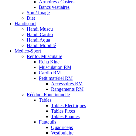
Armoires / Casiers
Bancs vestiaires
Son / Image
Diet
Handisport
Handi Muscu
Handi Cardio
Handi Aqua
Handi Mobilité
Médico-Sport
Renfo. Musculaire
Reha Kine
Musculation RM
Cardio RM
Petit matériel RM
Accessoires RM
Rangements RM
Rééduc. Fonctionnelle
Tables
Tables Electriques
Tables Fixes
Tables Pliantes
Fauteuils
Quadriceps
Vestibulaire