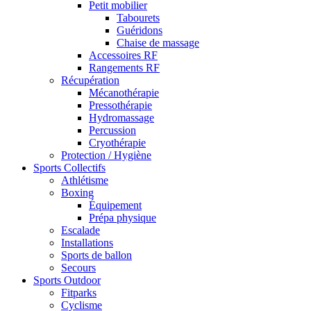
Petit mobilier
Tabourets
Guéridons
Chaise de massage
Accessoires RF
Rangements RF
Récupération
Mécanothérapie
Pressothérapie
Hydromassage
Percussion
Cryothérapie
Protection / Hygiène
Sports Collectifs
Athlétisme
Boxing
Équipement
Prépa physique
Escalade
Installations
Sports de ballon
Secours
Sports Outdoor
Fitparks
Cyclisme