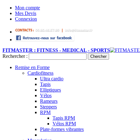
Mon compte
Mes Devis
Connexion
FITMASTER : FITNESS - MEDICAL - SPORTS
Rechercher :
Chercher
Remise en Forme
Cardiofitness
Ultra cardio
Tapis
Elliptiques
Vélos
Rameurs
Steppers
RPM
Tapis RPM
Vélos RPM
Plate-formes vibrantes