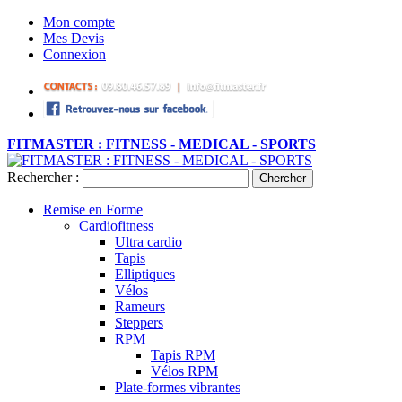
Mon compte
Mes Devis
Connexion
FITMASTER : FITNESS - MEDICAL - SPORTS
Rechercher :
Chercher
Remise en Forme
Cardiofitness
Ultra cardio
Tapis
Elliptiques
Vélos
Rameurs
Steppers
RPM
Tapis RPM
Vélos RPM
Plate-formes vibrantes