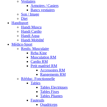
Vestiaires
Armoires / Casiers
Bancs vestiaires
Son / Image
Diet
Handisport
Handi Muscu
Handi Cardio
Handi Aqua
Handi Mobilité
Médico-Sport
Renfo. Musculaire
Reha Kine
Musculation RM
Cardio RM
Petit matériel RM
Accessoires RM
Rangements RM
Rééduc. Fonctionnelle
Tables
Tables Electriques
Tables Fixes
Tables Pliantes
Fauteuils
Quadriceps