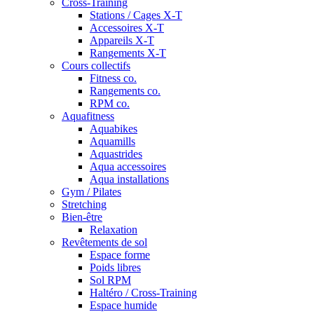
Cross-Training
Stations / Cages X-T
Accessoires X-T
Appareils X-T
Rangements X-T
Cours collectifs
Fitness co.
Rangements co.
RPM co.
Aquafitness
Aquabikes
Aquamills
Aquastrides
Aqua accessoires
Aqua installations
Gym / Pilates
Stretching
Bien-être
Relaxation
Revêtements de sol
Espace forme
Poids libres
Sol RPM
Haltéro / Cross-Training
Espace humide