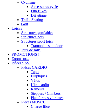
Cyclisme
Accessoires cycle
Fun Bikes
Diététique
Trail - Skating
Golf
Loisirs
Structures gonflables
Structures bois
Structures sport-loisir
Trampolines outdoor
Jeux de salle
PROMOTIONS !
Zoom sur...
Pièces SAV
Pièces CARDIO
Tapis
Elliptiques
Vélos
Ultra cardio
Rameurs
Steppers / Climbers
Plateformes vibrantes
Pièces MUSCU
Charge libre