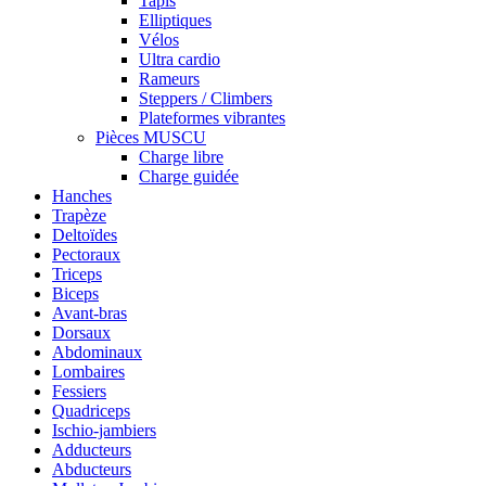
Tapis
Elliptiques
Vélos
Ultra cardio
Rameurs
Steppers / Climbers
Plateformes vibrantes
Pièces MUSCU
Charge libre
Charge guidée
Hanches
Trapèze
Deltoïdes
Pectoraux
Triceps
Biceps
Avant-bras
Dorsaux
Abdominaux
Lombaires
Fessiers
Quadriceps
Ischio-jambiers
Adducteurs
Abducteurs