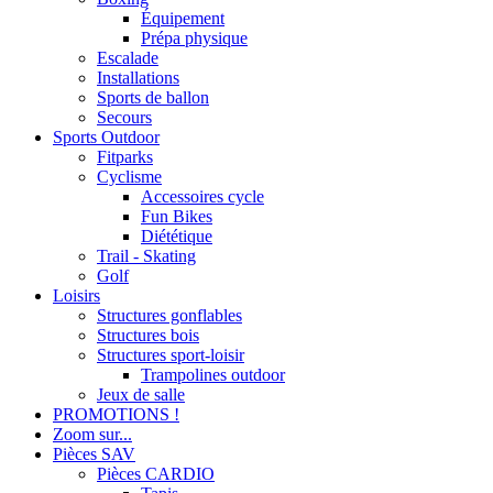
Équipement
Prépa physique
Escalade
Installations
Sports de ballon
Secours
Sports Outdoor
Fitparks
Cyclisme
Accessoires cycle
Fun Bikes
Diététique
Trail - Skating
Golf
Loisirs
Structures gonflables
Structures bois
Structures sport-loisir
Trampolines outdoor
Jeux de salle
PROMOTIONS !
Zoom sur...
Pièces SAV
Pièces CARDIO