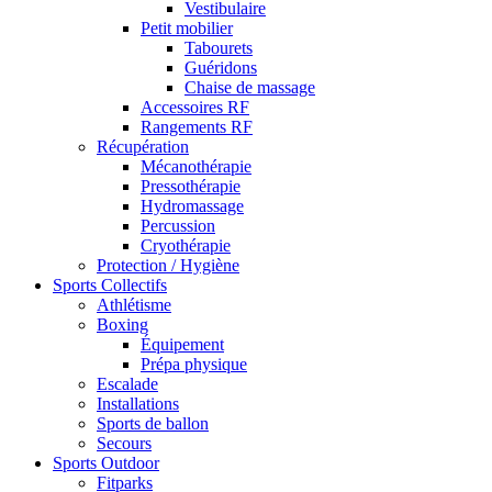
Vestibulaire
Petit mobilier
Tabourets
Guéridons
Chaise de massage
Accessoires RF
Rangements RF
Récupération
Mécanothérapie
Pressothérapie
Hydromassage
Percussion
Cryothérapie
Protection / Hygiène
Sports Collectifs
Athlétisme
Boxing
Équipement
Prépa physique
Escalade
Installations
Sports de ballon
Secours
Sports Outdoor
Fitparks