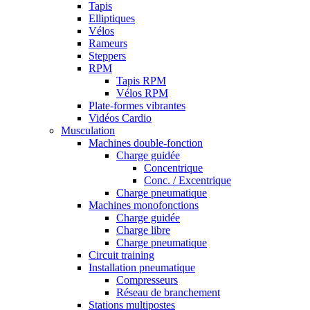
Tapis
Elliptiques
Vélos
Rameurs
Steppers
RPM
Tapis RPM
Vélos RPM
Plate-formes vibrantes
Vidéos Cardio
Musculation
Machines double-fonction
Charge guidée
Concentrique
Conc. / Excentrique
Charge pneumatique
Machines monofonctions
Charge guidée
Charge libre
Charge pneumatique
Circuit training
Installation pneumatique
Compresseurs
Réseau de branchement
Stations multipostes