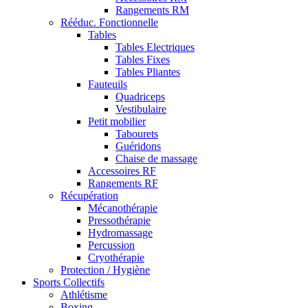
Rangements RM
Rééduc. Fonctionnelle
Tables
Tables Electriques
Tables Fixes
Tables Pliantes
Fauteuils
Quadriceps
Vestibulaire
Petit mobilier
Tabourets
Guéridons
Chaise de massage
Accessoires RF
Rangements RF
Récupération
Mécanothérapie
Pressothérapie
Hydromassage
Percussion
Cryothérapie
Protection / Hygiène
Sports Collectifs
Athlétisme
Boxing