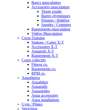
Bancs musculation
Accessoires musculation
Tirage poulie
Barres olympiques
Disques / Haltères
Sangles / Ceintures
Rangements musculation
Vidéos Musculation
Cross-Training
Stations / Cages X-T
Accessoires X-T
Appareils X-T
Rangements X-T
Cours collectifs
Fitness co.
Rangements co.
RPM co.
Aquafitness
Aquabikes
Aquamills
Aquastrides
Aqua accessoires
Aqua installations
Gym / Pilates
Stretching