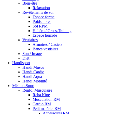
Bien-être
Relaxation
Revêtements de sol
Espace forme
Poids libres
Sol RPM
Haltéro / Cross-Training
Espace humide
Vestiaires
Armoires / Casiers
Bancs vestiaires
Son / Image
Diet
Handisport
Handi Muscu
Handi Cardio
Handi Aqua
Handi Mobilité
Médico-Sport
Renfo. Musculaire
Reha Kine
Musculation RM
Cardio RM
Petit matériel RM
Accessoires RM