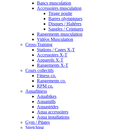
Bancs musculation
Accessoires musculation
Tirage poulie
Barres olympiques
Disques / Haltères
Sangles / Ceintures
Rangements musculation
Vidéos Musculation
Cross-Training
Stations / Cages X-T
Accessoires X-T
Appareils X-T
Rangements X-T
Cours collectifs
Fitness co.
Rangements co.
RPM co.
Aquafitness
Aquabikes
Aquamills
Aquastrides
Aqua accessoires
Aqua installations
Gym / Pilates
Stretching