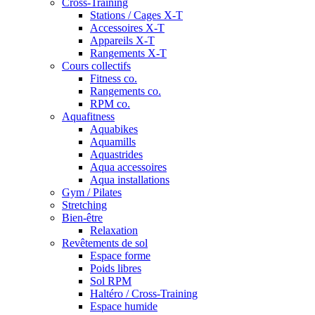
Cross-Training
Stations / Cages X-T
Accessoires X-T
Appareils X-T
Rangements X-T
Cours collectifs
Fitness co.
Rangements co.
RPM co.
Aquafitness
Aquabikes
Aquamills
Aquastrides
Aqua accessoires
Aqua installations
Gym / Pilates
Stretching
Bien-être
Relaxation
Revêtements de sol
Espace forme
Poids libres
Sol RPM
Haltéro / Cross-Training
Espace humide