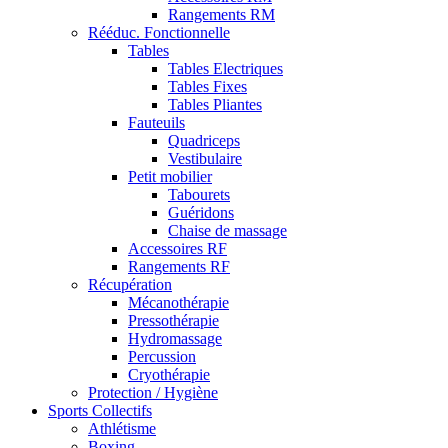
Rangements RM
Rééduc. Fonctionnelle
Tables
Tables Electriques
Tables Fixes
Tables Pliantes
Fauteuils
Quadriceps
Vestibulaire
Petit mobilier
Tabourets
Guéridons
Chaise de massage
Accessoires RF
Rangements RF
Récupération
Mécanothérapie
Pressothérapie
Hydromassage
Percussion
Cryothérapie
Protection / Hygiène
Sports Collectifs
Athlétisme
Boxing