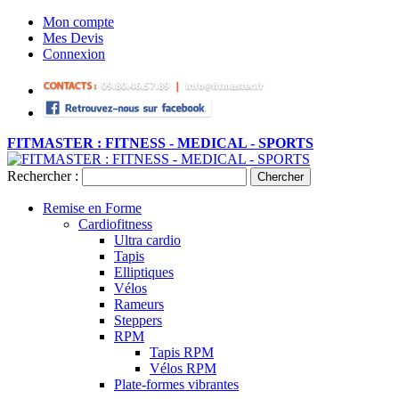
Mon compte
Mes Devis
Connexion
FITMASTER : FITNESS - MEDICAL - SPORTS
Rechercher :
Chercher
Remise en Forme
Cardiofitness
Ultra cardio
Tapis
Elliptiques
Vélos
Rameurs
Steppers
RPM
Tapis RPM
Vélos RPM
Plate-formes vibrantes