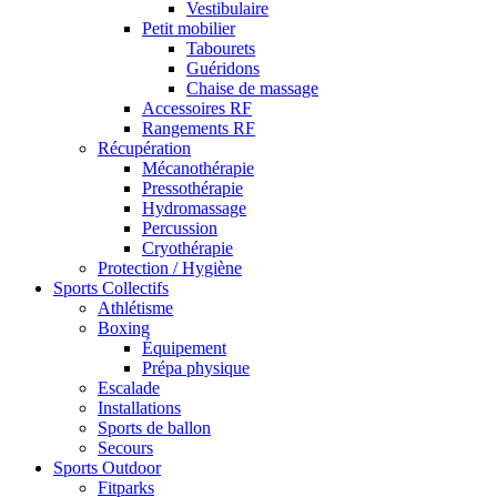
Vestibulaire
Petit mobilier
Tabourets
Guéridons
Chaise de massage
Accessoires RF
Rangements RF
Récupération
Mécanothérapie
Pressothérapie
Hydromassage
Percussion
Cryothérapie
Protection / Hygiène
Sports Collectifs
Athlétisme
Boxing
Équipement
Prépa physique
Escalade
Installations
Sports de ballon
Secours
Sports Outdoor
Fitparks