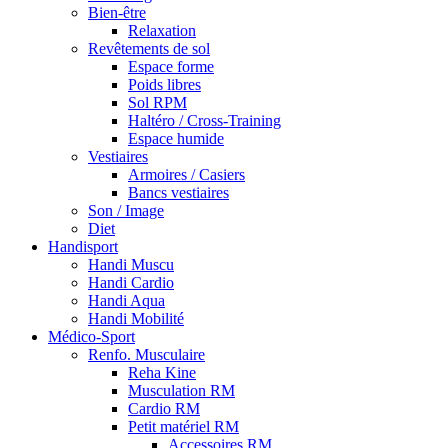
Bien-être
Relaxation
Revêtements de sol
Espace forme
Poids libres
Sol RPM
Haltéro / Cross-Training
Espace humide
Vestiaires
Armoires / Casiers
Bancs vestiaires
Son / Image
Diet
Handisport
Handi Muscu
Handi Cardio
Handi Aqua
Handi Mobilité
Médico-Sport
Renfo. Musculaire
Reha Kine
Musculation RM
Cardio RM
Petit matériel RM
Accessoires RM