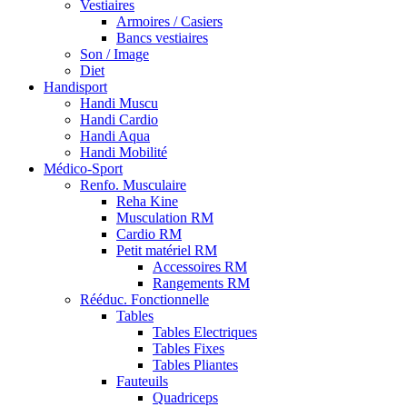
Vestiaires
Armoires / Casiers
Bancs vestiaires
Son / Image
Diet
Handisport
Handi Muscu
Handi Cardio
Handi Aqua
Handi Mobilité
Médico-Sport
Renfo. Musculaire
Reha Kine
Musculation RM
Cardio RM
Petit matériel RM
Accessoires RM
Rangements RM
Rééduc. Fonctionnelle
Tables
Tables Electriques
Tables Fixes
Tables Pliantes
Fauteuils
Quadriceps