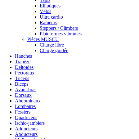
Tapis
Elliptiques
Vélos
Ultra cardio
Rameurs
Steppers / Climbers
Plateformes vibrantes
Pièces MUSCU
Charge libre
Charge guidée
Hanches
Trapèze
Deltoïdes
Pectoraux
Triceps
Biceps
Avant-bras
Dorsaux
Abdominaux
Lombaires
Fessiers
Quadriceps
Ischio-jambiers
Adducteurs
Abducteurs