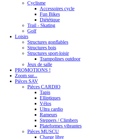
Cyclisme
Accessoires cycle
Fun Bikes
Diététique
Trail - Skating
Golf
Loisirs
Structures gonflables
Structures bois
Structures sport-loisir
Trampolines outdoor
Jeux de salle
PROMOTIONS !
Zoom sur...
Pièces SAV
Pièces CARDIO
Tapis
Elliptiques
Vélos
Ultra cardio
Rameurs
Steppers / Climbers
Plateformes vibrantes
Pièces MUSCU
Charge libre