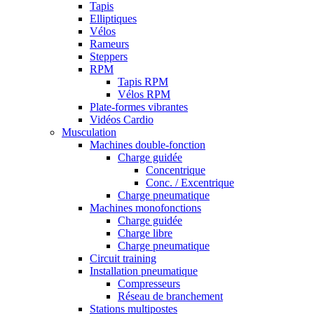
Tapis
Elliptiques
Vélos
Rameurs
Steppers
RPM
Tapis RPM
Vélos RPM
Plate-formes vibrantes
Vidéos Cardio
Musculation
Machines double-fonction
Charge guidée
Concentrique
Conc. / Excentrique
Charge pneumatique
Machines monofonctions
Charge guidée
Charge libre
Charge pneumatique
Circuit training
Installation pneumatique
Compresseurs
Réseau de branchement
Stations multipostes