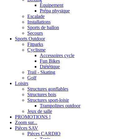
Équipement
Prépa physique
Escalade
Installations
Sports de ballon
Secours
Sports Outdoor
Fitparks
Cyclisme
Accessoires cycle
Fun Bikes
Diététique
Trail - Skating
Golf
Loisirs
Structures gonflables
Structures bois
Structures sport-loisir
Trampolines outdoor
Jeux de salle
PROMOTIONS !
Zoom sur...
Pièces SAV
Pièces CARDIO