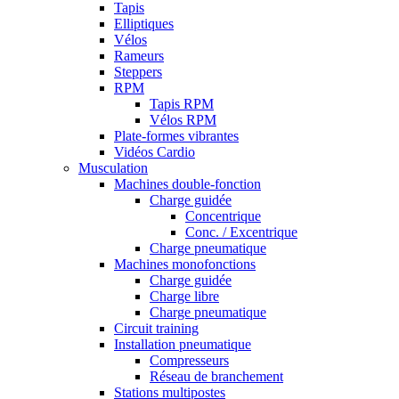
Tapis
Elliptiques
Vélos
Rameurs
Steppers
RPM
Tapis RPM
Vélos RPM
Plate-formes vibrantes
Vidéos Cardio
Musculation
Machines double-fonction
Charge guidée
Concentrique
Conc. / Excentrique
Charge pneumatique
Machines monofonctions
Charge guidée
Charge libre
Charge pneumatique
Circuit training
Installation pneumatique
Compresseurs
Réseau de branchement
Stations multipostes