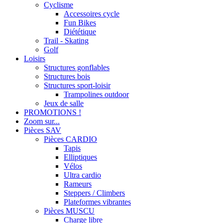
Cyclisme
Accessoires cycle
Fun Bikes
Diététique
Trail - Skating
Golf
Loisirs
Structures gonflables
Structures bois
Structures sport-loisir
Trampolines outdoor
Jeux de salle
PROMOTIONS !
Zoom sur...
Pièces SAV
Pièces CARDIO
Tapis
Elliptiques
Vélos
Ultra cardio
Rameurs
Steppers / Climbers
Plateformes vibrantes
Pièces MUSCU
Charge libre