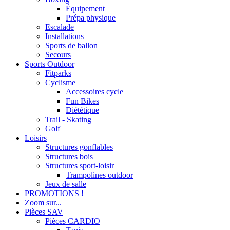
Équipement
Prépa physique
Escalade
Installations
Sports de ballon
Secours
Sports Outdoor
Fitparks
Cyclisme
Accessoires cycle
Fun Bikes
Diététique
Trail - Skating
Golf
Loisirs
Structures gonflables
Structures bois
Structures sport-loisir
Trampolines outdoor
Jeux de salle
PROMOTIONS !
Zoom sur...
Pièces SAV
Pièces CARDIO