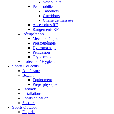
Vestibulaire
Petit mobilier
Tabourets
Guéridons
Chaise de massage
Accessoires RF
Rangements RF
Récupération
Mécanothérapie
Pressothérapie
Hydromassage
Percussion
Cryothérapie
Protection / Hygiène
Sports Collectifs
Athlétisme
Boxing
Équipement
Prépa physique
Escalade
Installations
Sports de ballon
Secours
Sports Outdoor
Fitparks