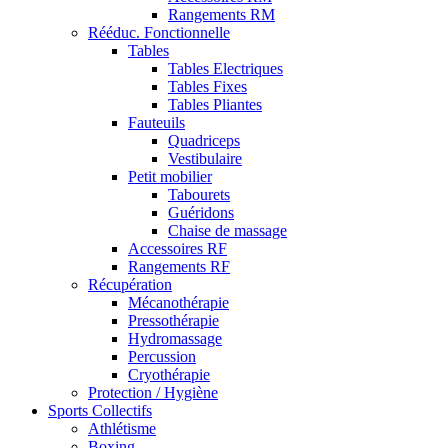
Rangements RM
Rééduc. Fonctionnelle
Tables
Tables Electriques
Tables Fixes
Tables Pliantes
Fauteuils
Quadriceps
Vestibulaire
Petit mobilier
Tabourets
Guéridons
Chaise de massage
Accessoires RF
Rangements RF
Récupération
Mécanothérapie
Pressothérapie
Hydromassage
Percussion
Cryothérapie
Protection / Hygiène
Sports Collectifs
Athlétisme
Boxing