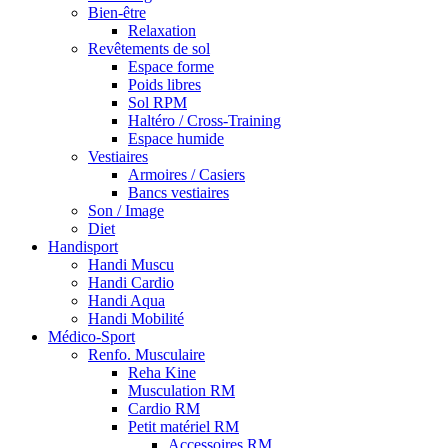
Bien-être
Relaxation
Revêtements de sol
Espace forme
Poids libres
Sol RPM
Haltéro / Cross-Training
Espace humide
Vestiaires
Armoires / Casiers
Bancs vestiaires
Son / Image
Diet
Handisport
Handi Muscu
Handi Cardio
Handi Aqua
Handi Mobilité
Médico-Sport
Renfo. Musculaire
Reha Kine
Musculation RM
Cardio RM
Petit matériel RM
Accessoires RM