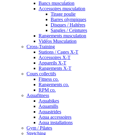
Bancs musculation
Accessoires musculation
Tirage poulie
Barres olympiques
Disques / Haltères
Sangles / Ceintures
Rangements musculation
Vidéos Musculation
Cross-Training
Stations / Cages X-T
Accessoires X-T
Appareils X-T
Rangements X-T
Cours collectifs
Fitness co.
Rangements co.
RPM co.
Aquafitness
Aquabikes
Aquamills
Aquastrides
Aqua accessoires
Aqua installations
Gym / Pilates
Stretching