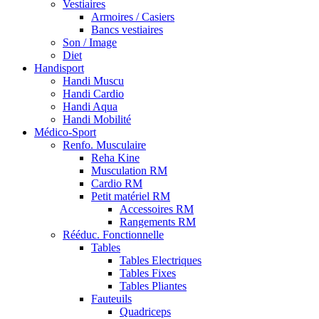
Vestiaires
Armoires / Casiers
Bancs vestiaires
Son / Image
Diet
Handisport
Handi Muscu
Handi Cardio
Handi Aqua
Handi Mobilité
Médico-Sport
Renfo. Musculaire
Reha Kine
Musculation RM
Cardio RM
Petit matériel RM
Accessoires RM
Rangements RM
Rééduc. Fonctionnelle
Tables
Tables Electriques
Tables Fixes
Tables Pliantes
Fauteuils
Quadriceps