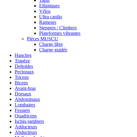
Tapis
Elliptiques
Vélos
Ultra cardio
Rameurs
Steppers / Climbers
Plateformes vibrantes
Pièces MUSCU
Charge libre
Charge guidée
Hanches
Trapèze
Deltoïdes
Pectoraux
Triceps
Biceps
Avant-bras
Dorsaux
Abdominaux
Lombaires
Fessiers
Quadriceps
Ischio-jambiers
Adducteurs
Abducteurs