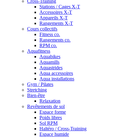
Cross-Training
Stations / Cages X-T
Accessoires X-T
Appareils X-T
Rangements X-T
Cours collectifs
Fitness co.
Rangements co.
RPM co.
Aquafitness
Aquabikes
Aquamills
Aquastrides
Aqua accessoires
Aqua installations
Gym / Pilates
Stretching
Bien-être
Relaxation
Revêtements de sol
Espace forme
Poids libres
Sol RPM
Haltéro / Cross-Training
Espace humide