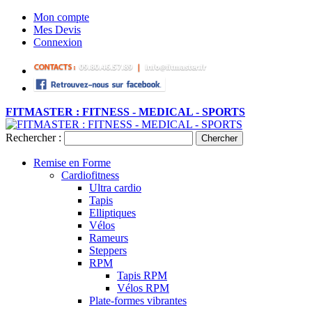
Mon compte
Mes Devis
Connexion
FITMASTER : FITNESS - MEDICAL - SPORTS
Rechercher :
Chercher
Remise en Forme
Cardiofitness
Ultra cardio
Tapis
Elliptiques
Vélos
Rameurs
Steppers
RPM
Tapis RPM
Vélos RPM
Plate-formes vibrantes