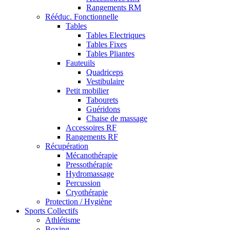
Rangements RM
Rééduc. Fonctionnelle
Tables
Tables Electriques
Tables Fixes
Tables Pliantes
Fauteuils
Quadriceps
Vestibulaire
Petit mobilier
Tabourets
Guéridons
Chaise de massage
Accessoires RF
Rangements RF
Récupération
Mécanothérapie
Pressothérapie
Hydromassage
Percussion
Cryothérapie
Protection / Hygiène
Sports Collectifs
Athlétisme
Boxing