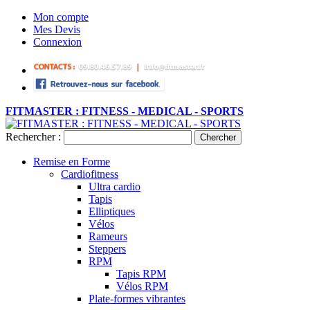
Mon compte
Mes Devis
Connexion
FITMASTER : FITNESS - MEDICAL - SPORTS
Rechercher :
Chercher
Remise en Forme
Cardiofitness
Ultra cardio
Tapis
Elliptiques
Vélos
Rameurs
Steppers
RPM
Tapis RPM
Vélos RPM
Plate-formes vibrantes