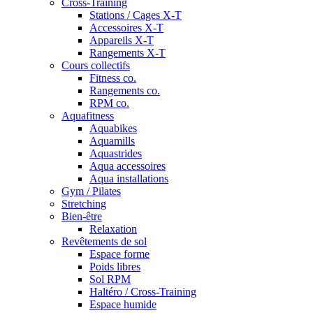
Cross-Training
Stations / Cages X-T
Accessoires X-T
Appareils X-T
Rangements X-T
Cours collectifs
Fitness co.
Rangements co.
RPM co.
Aquafitness
Aquabikes
Aquamills
Aquastrides
Aqua accessoires
Aqua installations
Gym / Pilates
Stretching
Bien-être
Relaxation
Revêtements de sol
Espace forme
Poids libres
Sol RPM
Haltéro / Cross-Training
Espace humide