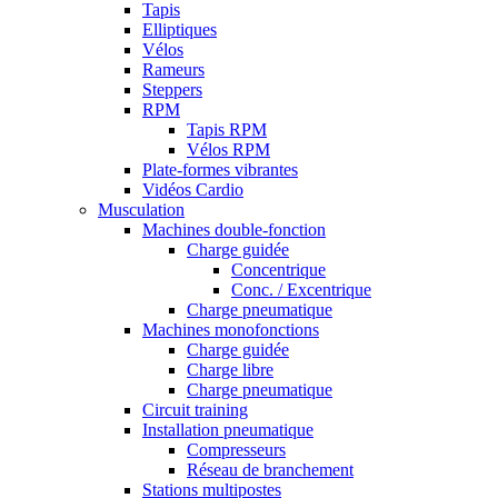
Tapis
Elliptiques
Vélos
Rameurs
Steppers
RPM
Tapis RPM
Vélos RPM
Plate-formes vibrantes
Vidéos Cardio
Musculation
Machines double-fonction
Charge guidée
Concentrique
Conc. / Excentrique
Charge pneumatique
Machines monofonctions
Charge guidée
Charge libre
Charge pneumatique
Circuit training
Installation pneumatique
Compresseurs
Réseau de branchement
Stations multipostes