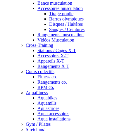
Bancs musculation
Accessoires musculation
Tirage poulie
Barres olympiques
Disques / Haltères
Sangles / Ceintures
Rangements musculation
Vidéos Musculation
Cross-Training
Stations / Cages X-T
Accessoires X-T
Appareils X-T
Rangements X-T
Cours collectifs
Fitness co.
Rangements co.
RPM co.
Aquafitness
Aquabikes
Aquamills
Aquastrides
Aqua accessoires
Aqua installations
Gym / Pilates
Stretching