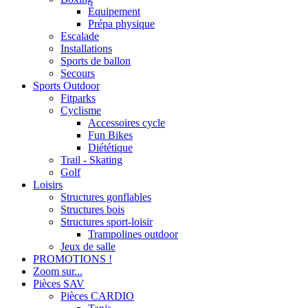
Équipement
Prépa physique
Escalade
Installations
Sports de ballon
Secours
Sports Outdoor
Fitparks
Cyclisme
Accessoires cycle
Fun Bikes
Diététique
Trail - Skating
Golf
Loisirs
Structures gonflables
Structures bois
Structures sport-loisir
Trampolines outdoor
Jeux de salle
PROMOTIONS !
Zoom sur...
Pièces SAV
Pièces CARDIO