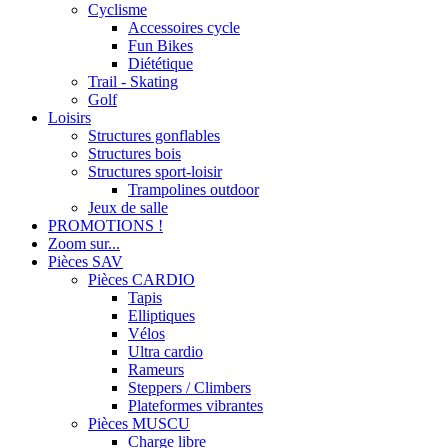
Cyclisme
Accessoires cycle
Fun Bikes
Diététique
Trail - Skating
Golf
Loisirs
Structures gonflables
Structures bois
Structures sport-loisir
Trampolines outdoor
Jeux de salle
PROMOTIONS !
Zoom sur...
Pièces SAV
Pièces CARDIO
Tapis
Elliptiques
Vélos
Ultra cardio
Rameurs
Steppers / Climbers
Plateformes vibrantes
Pièces MUSCU
Charge libre