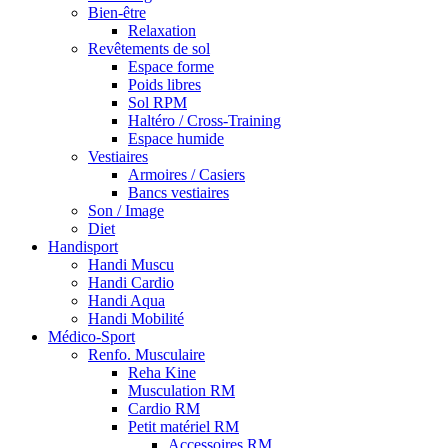
Bien-être
Relaxation
Revêtements de sol
Espace forme
Poids libres
Sol RPM
Haltéro / Cross-Training
Espace humide
Vestiaires
Armoires / Casiers
Bancs vestiaires
Son / Image
Diet
Handisport
Handi Muscu
Handi Cardio
Handi Aqua
Handi Mobilité
Médico-Sport
Renfo. Musculaire
Reha Kine
Musculation RM
Cardio RM
Petit matériel RM
Accessoires RM