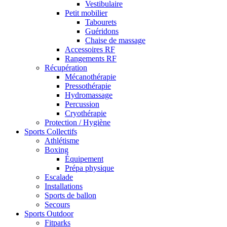
Vestibulaire
Petit mobilier
Tabourets
Guéridons
Chaise de massage
Accessoires RF
Rangements RF
Récupération
Mécanothérapie
Pressothérapie
Hydromassage
Percussion
Cryothérapie
Protection / Hygiène
Sports Collectifs
Athlétisme
Boxing
Équipement
Prépa physique
Escalade
Installations
Sports de ballon
Secours
Sports Outdoor
Fitparks