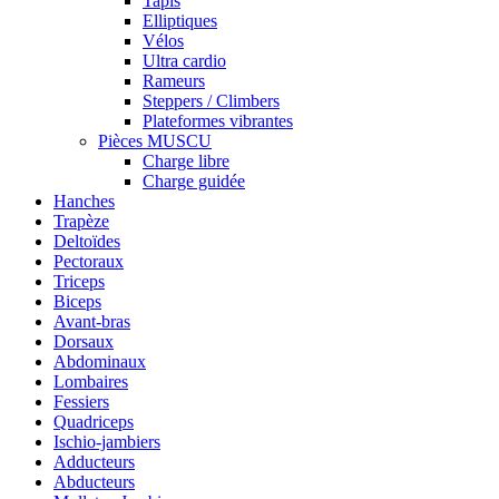
Tapis
Elliptiques
Vélos
Ultra cardio
Rameurs
Steppers / Climbers
Plateformes vibrantes
Pièces MUSCU
Charge libre
Charge guidée
Hanches
Trapèze
Deltoïdes
Pectoraux
Triceps
Biceps
Avant-bras
Dorsaux
Abdominaux
Lombaires
Fessiers
Quadriceps
Ischio-jambiers
Adducteurs
Abducteurs