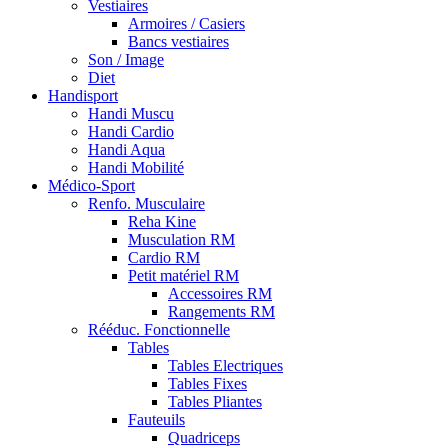
Vestiaires
Armoires / Casiers
Bancs vestiaires
Son / Image
Diet
Handisport
Handi Muscu
Handi Cardio
Handi Aqua
Handi Mobilité
Médico-Sport
Renfo. Musculaire
Reha Kine
Musculation RM
Cardio RM
Petit matériel RM
Accessoires RM
Rangements RM
Rééduc. Fonctionnelle
Tables
Tables Electriques
Tables Fixes
Tables Pliantes
Fauteuils
Quadriceps