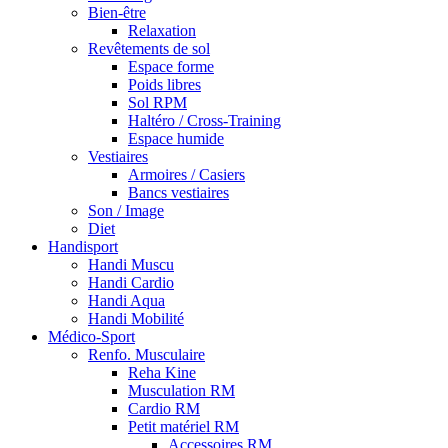
Bien-être
Relaxation
Revêtements de sol
Espace forme
Poids libres
Sol RPM
Haltéro / Cross-Training
Espace humide
Vestiaires
Armoires / Casiers
Bancs vestiaires
Son / Image
Diet
Handisport
Handi Muscu
Handi Cardio
Handi Aqua
Handi Mobilité
Médico-Sport
Renfo. Musculaire
Reha Kine
Musculation RM
Cardio RM
Petit matériel RM
Accessoires RM