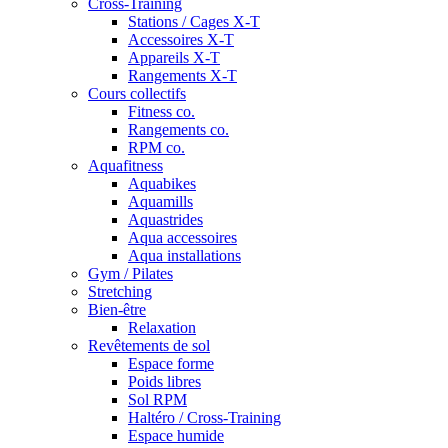
Cross-Training
Stations / Cages X-T
Accessoires X-T
Appareils X-T
Rangements X-T
Cours collectifs
Fitness co.
Rangements co.
RPM co.
Aquafitness
Aquabikes
Aquamills
Aquastrides
Aqua accessoires
Aqua installations
Gym / Pilates
Stretching
Bien-être
Relaxation
Revêtements de sol
Espace forme
Poids libres
Sol RPM
Haltéro / Cross-Training
Espace humide