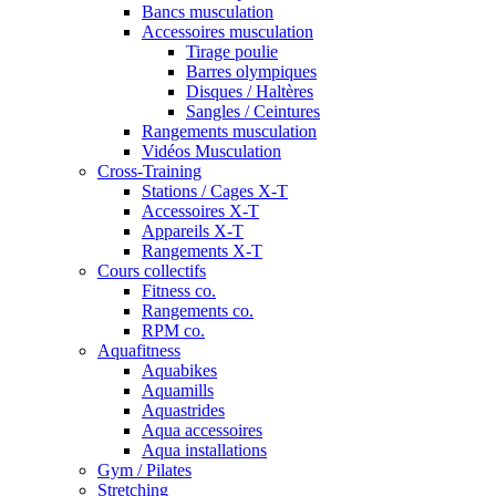
Bancs musculation
Accessoires musculation
Tirage poulie
Barres olympiques
Disques / Haltères
Sangles / Ceintures
Rangements musculation
Vidéos Musculation
Cross-Training
Stations / Cages X-T
Accessoires X-T
Appareils X-T
Rangements X-T
Cours collectifs
Fitness co.
Rangements co.
RPM co.
Aquafitness
Aquabikes
Aquamills
Aquastrides
Aqua accessoires
Aqua installations
Gym / Pilates
Stretching