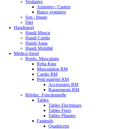
Vestiaires
Armoires / Casiers
Bancs vestiaires
Son / Image
Diet
Handisport
Handi Muscu
Handi Cardio
Handi Aqua
Handi Mobilité
Médico-Sport
Renfo. Musculaire
Reha Kine
Musculation RM
Cardio RM
Petit matériel RM
Accessoires RM
Rangements RM
Rééduc. Fonctionnelle
Tables
Tables Electriques
Tables Fixes
Tables Pliantes
Fauteuils
Quadriceps