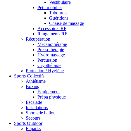
Vestibulaire
Petit mobilier
Tabourets
Guéridons
Chaise de massage
Accessoires RF
Rangements RF
Récupération
Mécanothérapie
Pressothérapie
Hydromassage
Percussion
Cryothérapie
Protection / Hygiène
Sports Collectifs
Athlétisme
Boxing
Équipement
Prépa physique
Escalade
Installations
Sports de ballon
Secours
Sports Outdoor
Fitparks