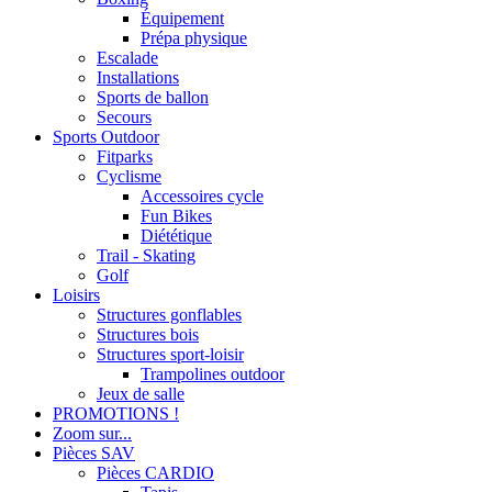
Équipement
Prépa physique
Escalade
Installations
Sports de ballon
Secours
Sports Outdoor
Fitparks
Cyclisme
Accessoires cycle
Fun Bikes
Diététique
Trail - Skating
Golf
Loisirs
Structures gonflables
Structures bois
Structures sport-loisir
Trampolines outdoor
Jeux de salle
PROMOTIONS !
Zoom sur...
Pièces SAV
Pièces CARDIO