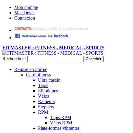
Mon compte
Mes Devis
Connexion
FITMASTER : FITNESS - MEDICAL - SPORTS
Rechercher :
Chercher
Remise en Forme
Cardiofitness
Ultra cardio
Tapis
Elliptiques
Vélos
Rameurs
Steppers
RPM
Tapis RPM
Vélos RPM
Plate-formes vibrantes