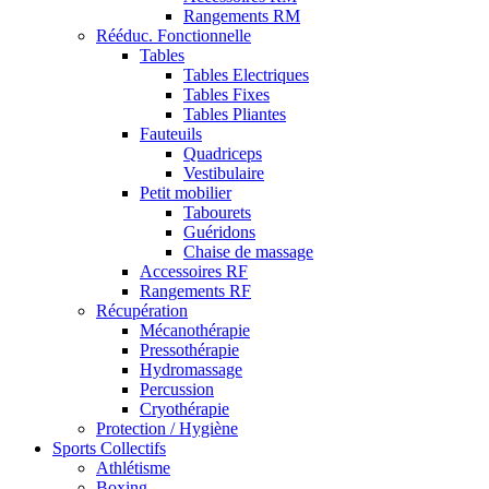
Rangements RM
Rééduc. Fonctionnelle
Tables
Tables Electriques
Tables Fixes
Tables Pliantes
Fauteuils
Quadriceps
Vestibulaire
Petit mobilier
Tabourets
Guéridons
Chaise de massage
Accessoires RF
Rangements RF
Récupération
Mécanothérapie
Pressothérapie
Hydromassage
Percussion
Cryothérapie
Protection / Hygiène
Sports Collectifs
Athlétisme
Boxing