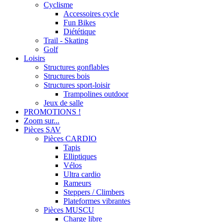
Cyclisme
Accessoires cycle
Fun Bikes
Diététique
Trail - Skating
Golf
Loisirs
Structures gonflables
Structures bois
Structures sport-loisir
Trampolines outdoor
Jeux de salle
PROMOTIONS !
Zoom sur...
Pièces SAV
Pièces CARDIO
Tapis
Elliptiques
Vélos
Ultra cardio
Rameurs
Steppers / Climbers
Plateformes vibrantes
Pièces MUSCU
Charge libre