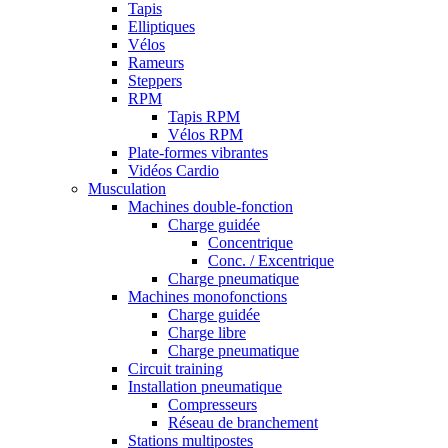
Tapis
Elliptiques
Vélos
Rameurs
Steppers
RPM
Tapis RPM
Vélos RPM
Plate-formes vibrantes
Vidéos Cardio
Musculation
Machines double-fonction
Charge guidée
Concentrique
Conc. / Excentrique
Charge pneumatique
Machines monofonctions
Charge guidée
Charge libre
Charge pneumatique
Circuit training
Installation pneumatique
Compresseurs
Réseau de branchement
Stations multipostes