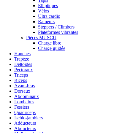
Tapis
Elliptiques
Vélos
Ultra cardio
Rameurs
Steppers / Climbers
Plateformes vibrantes
Pièces MUSCU
Charge libre
Charge guidée
Hanches
Trapèze
Deltoïdes
Pectoraux
Triceps
Biceps
Avant-bras
Dorsaux
Abdominaux
Lombaires
Fessiers
Quadriceps
Ischio-jambiers
Adducteurs
Abducteurs