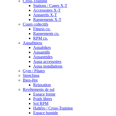
Cross-Training
Stations / Cages X-T
Accessoires X-T
Appareils X-T
Rangements X-T
Cours collectifs
Fitness co.
Rangements co.
RPM co.
Aquafitness
Aquabikes
Aquamills
Aquastrides
Aqua accessoires
Aqua installations
Gym / Pilates
Stretching
Bien-être
Relaxation
Revêtements de sol
Espace forme
Poids libres
Sol RPM
Haltéro / Cross-Training
Espace humide