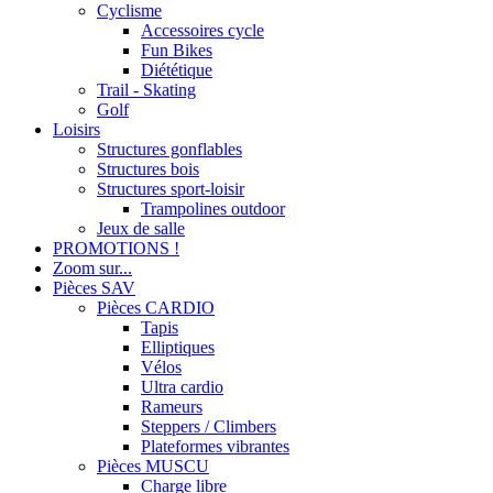
Cyclisme
Accessoires cycle
Fun Bikes
Diététique
Trail - Skating
Golf
Loisirs
Structures gonflables
Structures bois
Structures sport-loisir
Trampolines outdoor
Jeux de salle
PROMOTIONS !
Zoom sur...
Pièces SAV
Pièces CARDIO
Tapis
Elliptiques
Vélos
Ultra cardio
Rameurs
Steppers / Climbers
Plateformes vibrantes
Pièces MUSCU
Charge libre