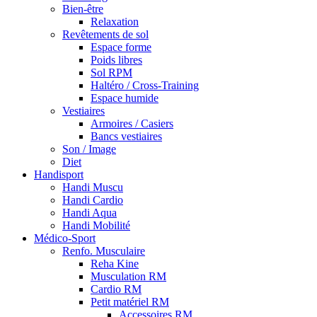
Bien-être
Relaxation
Revêtements de sol
Espace forme
Poids libres
Sol RPM
Haltéro / Cross-Training
Espace humide
Vestiaires
Armoires / Casiers
Bancs vestiaires
Son / Image
Diet
Handisport
Handi Muscu
Handi Cardio
Handi Aqua
Handi Mobilité
Médico-Sport
Renfo. Musculaire
Reha Kine
Musculation RM
Cardio RM
Petit matériel RM
Accessoires RM