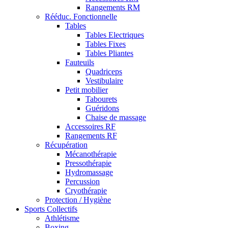
Rangements RM
Rééduc. Fonctionnelle
Tables
Tables Electriques
Tables Fixes
Tables Pliantes
Fauteuils
Quadriceps
Vestibulaire
Petit mobilier
Tabourets
Guéridons
Chaise de massage
Accessoires RF
Rangements RF
Récupération
Mécanothérapie
Pressothérapie
Hydromassage
Percussion
Cryothérapie
Protection / Hygiène
Sports Collectifs
Athlétisme
Boxing