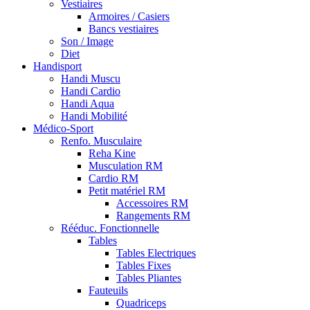
Vestiaires
Armoires / Casiers
Bancs vestiaires
Son / Image
Diet
Handisport
Handi Muscu
Handi Cardio
Handi Aqua
Handi Mobilité
Médico-Sport
Renfo. Musculaire
Reha Kine
Musculation RM
Cardio RM
Petit matériel RM
Accessoires RM
Rangements RM
Rééduc. Fonctionnelle
Tables
Tables Electriques
Tables Fixes
Tables Pliantes
Fauteuils
Quadriceps