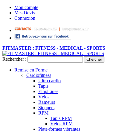
Mon compte
Mes Devis
Connexion
FITMASTER : FITNESS - MEDICAL - SPORTS
Rechercher :
Chercher
Remise en Forme
Cardiofitness
Ultra cardio
Tapis
Elliptiques
Vélos
Rameurs
Steppers
RPM
Tapis RPM
Vélos RPM
Plate-formes vibrantes