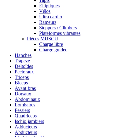
Tapis
Elliptiques
Vélos
Ultra cardio
Rameurs
Steppers / Climbers
Plateformes vibrantes
Pièces MUSCU
Charge libre
Charge guidée
Hanches
Trapèze
Deltoïdes
Pectoraux
Triceps
Biceps
Avant-bras
Dorsaux
Abdominaux
Lombaires
Fessiers
Quadriceps
Ischio-jambiers
Adducteurs
Abducteurs