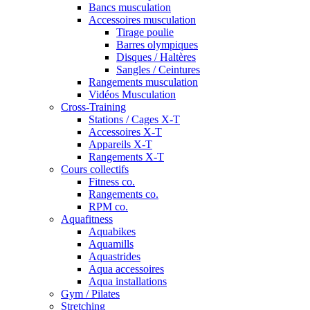
Bancs musculation
Accessoires musculation
Tirage poulie
Barres olympiques
Disques / Haltères
Sangles / Ceintures
Rangements musculation
Vidéos Musculation
Cross-Training
Stations / Cages X-T
Accessoires X-T
Appareils X-T
Rangements X-T
Cours collectifs
Fitness co.
Rangements co.
RPM co.
Aquafitness
Aquabikes
Aquamills
Aquastrides
Aqua accessoires
Aqua installations
Gym / Pilates
Stretching