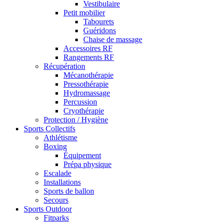
Vestibulaire
Petit mobilier
Tabourets
Guéridons
Chaise de massage
Accessoires RF
Rangements RF
Récupération
Mécanothérapie
Pressothérapie
Hydromassage
Percussion
Cryothérapie
Protection / Hygiène
Sports Collectifs
Athlétisme
Boxing
Équipement
Prépa physique
Escalade
Installations
Sports de ballon
Secours
Sports Outdoor
Fitparks