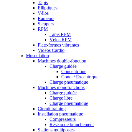
Tapis
Elliptiques
Vélos
Rameurs
Steppers
RPM
Tapis RPM
Vélos RPM
Plate-formes vibrantes
Vidéos Cardio
Musculation
Machines double-fonction
Charge guidée
Concentrique
Conc. / Excentrique
Charge pneumatique
Machines monofonctions
Charge guidée
Charge libre
Charge pneumatique
Circuit training
Installation pneumatique
Compresseurs
Réseau de branchement
Stations multipostes