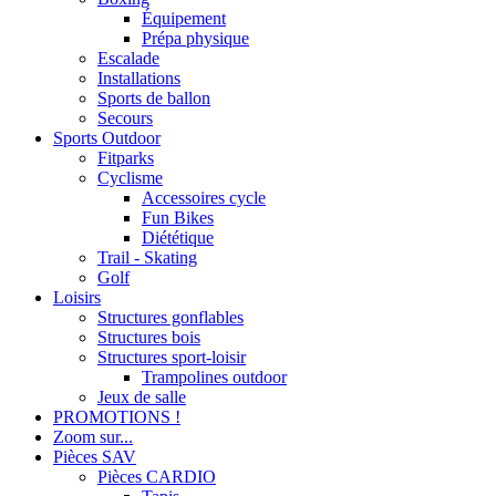
Équipement
Prépa physique
Escalade
Installations
Sports de ballon
Secours
Sports Outdoor
Fitparks
Cyclisme
Accessoires cycle
Fun Bikes
Diététique
Trail - Skating
Golf
Loisirs
Structures gonflables
Structures bois
Structures sport-loisir
Trampolines outdoor
Jeux de salle
PROMOTIONS !
Zoom sur...
Pièces SAV
Pièces CARDIO