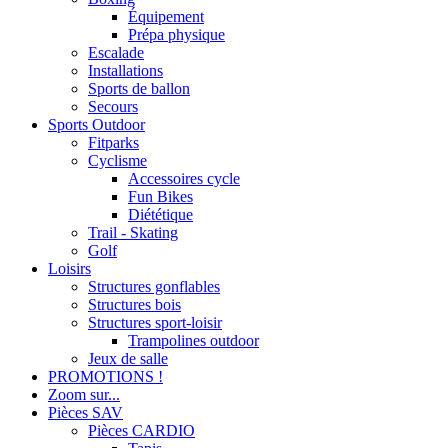
Équipement
Prépa physique
Escalade
Installations
Sports de ballon
Secours
Sports Outdoor
Fitparks
Cyclisme
Accessoires cycle
Fun Bikes
Diététique
Trail - Skating
Golf
Loisirs
Structures gonflables
Structures bois
Structures sport-loisir
Trampolines outdoor
Jeux de salle
PROMOTIONS !
Zoom sur...
Pièces SAV
Pièces CARDIO