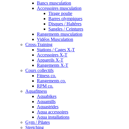
Bancs musculation
Accessoires musculation
Tirage poulie
Barres olympiques
Disques / Haltères
Sangles / Ceintures
Rangements musculation
Vidéos Musculation
Cross-Training
Stations / Cages X-T
Accessoires X-T
Appareils X-T
Rangements X-T
Cours collectifs
Fitness co.
Rangements co.
RPM co.
Aquafitness
Aquabikes
Aquamills
Aquastrides
Aqua accessoires
Aqua installations
Gym / Pilates
Stretching