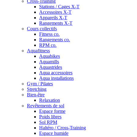
Cross-Training
Stations / Cages X-T
Accessoires X-T
Appareils X-T
Rangements X-T
Cours collectifs
Fitness co.
Rangements co.
RPM co.
Aquafitness
Aquabikes
Aquamills
Aquastrides
Aqua accessoires
Aqua installations
Gym / Pilates
Stretching
Bien-être
Relaxation
Revêtements de sol
Espace forme
Poids libres
Sol RPM
Haltéro / Cross-Training
Espace humide