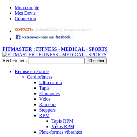
Mon compte
Mes Devis
Connexion
FITMASTER : FITNESS - MEDICAL - SPORTS
Rechercher :
Chercher
Remise en Forme
Cardiofitness
Ultra cardio
Tapis
Elliptiques
Vélos
Rameurs
Steppers
RPM
Tapis RPM
Vélos RPM
Plate-formes vibrantes