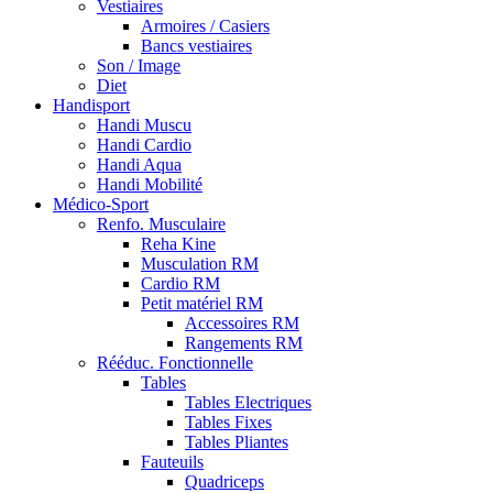
Vestiaires
Armoires / Casiers
Bancs vestiaires
Son / Image
Diet
Handisport
Handi Muscu
Handi Cardio
Handi Aqua
Handi Mobilité
Médico-Sport
Renfo. Musculaire
Reha Kine
Musculation RM
Cardio RM
Petit matériel RM
Accessoires RM
Rangements RM
Rééduc. Fonctionnelle
Tables
Tables Electriques
Tables Fixes
Tables Pliantes
Fauteuils
Quadriceps