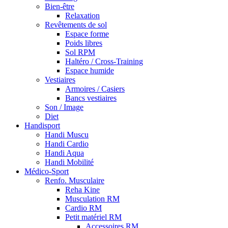
Bien-être
Relaxation
Revêtements de sol
Espace forme
Poids libres
Sol RPM
Haltéro / Cross-Training
Espace humide
Vestiaires
Armoires / Casiers
Bancs vestiaires
Son / Image
Diet
Handisport
Handi Muscu
Handi Cardio
Handi Aqua
Handi Mobilité
Médico-Sport
Renfo. Musculaire
Reha Kine
Musculation RM
Cardio RM
Petit matériel RM
Accessoires RM