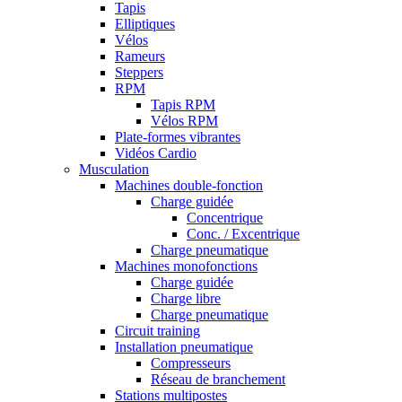
Tapis
Elliptiques
Vélos
Rameurs
Steppers
RPM
Tapis RPM
Vélos RPM
Plate-formes vibrantes
Vidéos Cardio
Musculation
Machines double-fonction
Charge guidée
Concentrique
Conc. / Excentrique
Charge pneumatique
Machines monofonctions
Charge guidée
Charge libre
Charge pneumatique
Circuit training
Installation pneumatique
Compresseurs
Réseau de branchement
Stations multipostes