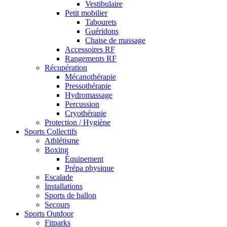
Vestibulaire
Petit mobilier
Tabourets
Guéridons
Chaise de massage
Accessoires RF
Rangements RF
Récupération
Mécanothérapie
Pressothérapie
Hydromassage
Percussion
Cryothérapie
Protection / Hygiène
Sports Collectifs
Athlétisme
Boxing
Équipement
Prépa physique
Escalade
Installations
Sports de ballon
Secours
Sports Outdoor
Fitparks