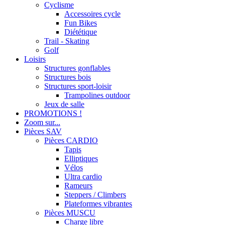
Cyclisme
Accessoires cycle
Fun Bikes
Diététique
Trail - Skating
Golf
Loisirs
Structures gonflables
Structures bois
Structures sport-loisir
Trampolines outdoor
Jeux de salle
PROMOTIONS !
Zoom sur...
Pièces SAV
Pièces CARDIO
Tapis
Elliptiques
Vélos
Ultra cardio
Rameurs
Steppers / Climbers
Plateformes vibrantes
Pièces MUSCU
Charge libre