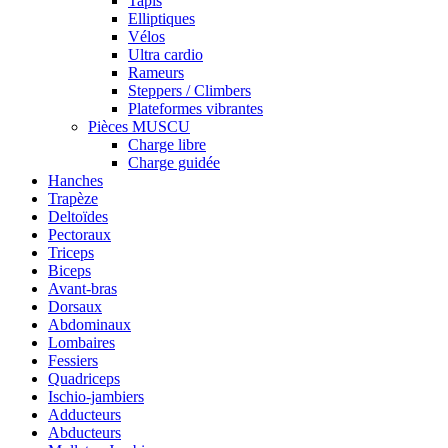
Tapis
Elliptiques
Vélos
Ultra cardio
Rameurs
Steppers / Climbers
Plateformes vibrantes
Pièces MUSCU
Charge libre
Charge guidée
Hanches
Trapèze
Deltoïdes
Pectoraux
Triceps
Biceps
Avant-bras
Dorsaux
Abdominaux
Lombaires
Fessiers
Quadriceps
Ischio-jambiers
Adducteurs
Abducteurs