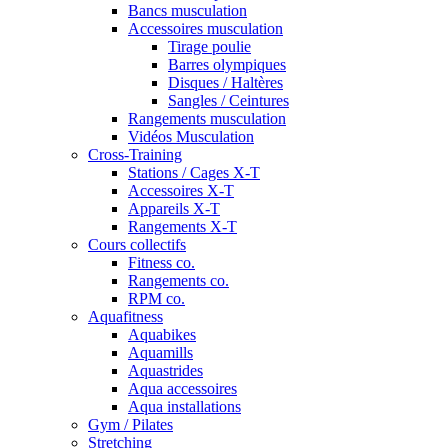
Bancs musculation
Accessoires musculation
Tirage poulie
Barres olympiques
Disques / Haltères
Sangles / Ceintures
Rangements musculation
Vidéos Musculation
Cross-Training
Stations / Cages X-T
Accessoires X-T
Appareils X-T
Rangements X-T
Cours collectifs
Fitness co.
Rangements co.
RPM co.
Aquafitness
Aquabikes
Aquamills
Aquastrides
Aqua accessoires
Aqua installations
Gym / Pilates
Stretching