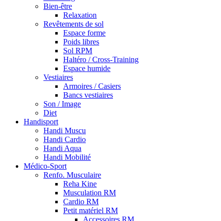
Bien-être
Relaxation
Revêtements de sol
Espace forme
Poids libres
Sol RPM
Haltéro / Cross-Training
Espace humide
Vestiaires
Armoires / Casiers
Bancs vestiaires
Son / Image
Diet
Handisport
Handi Muscu
Handi Cardio
Handi Aqua
Handi Mobilité
Médico-Sport
Renfo. Musculaire
Reha Kine
Musculation RM
Cardio RM
Petit matériel RM
Accessoires RM