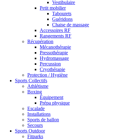
Vestibulaire
Petit mobilier
Tabourets
Guéridons
Chaise de massage
Accessoires RF
Rangements RF
Récupération
Mécanothérapie
Pressothérapie
Hydromassage
Percussion
Cryothérapie
Protection / Hygiène
Sports Collectifs
Athlétisme
Boxing
Équipement
Prépa physique
Escalade
Installations
Sports de ballon
Secours
Sports Outdoor
Fitparks