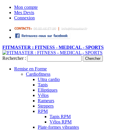
Mon compte
Mes Devis
Connexion
FITMASTER : FITNESS - MEDICAL - SPORTS
Rechercher :
Chercher
Remise en Forme
Cardiofitness
Ultra cardio
Tapis
Elliptiques
Vélos
Rameurs
Steppers
RPM
Tapis RPM
Vélos RPM
Plate-formes vibrantes