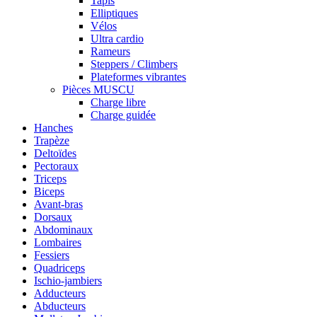
Tapis
Elliptiques
Vélos
Ultra cardio
Rameurs
Steppers / Climbers
Plateformes vibrantes
Pièces MUSCU
Charge libre
Charge guidée
Hanches
Trapèze
Deltoïdes
Pectoraux
Triceps
Biceps
Avant-bras
Dorsaux
Abdominaux
Lombaires
Fessiers
Quadriceps
Ischio-jambiers
Adducteurs
Abducteurs