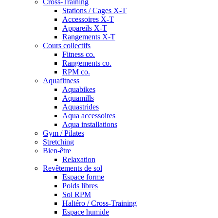
Cross-Training
Stations / Cages X-T
Accessoires X-T
Appareils X-T
Rangements X-T
Cours collectifs
Fitness co.
Rangements co.
RPM co.
Aquafitness
Aquabikes
Aquamills
Aquastrides
Aqua accessoires
Aqua installations
Gym / Pilates
Stretching
Bien-être
Relaxation
Revêtements de sol
Espace forme
Poids libres
Sol RPM
Haltéro / Cross-Training
Espace humide