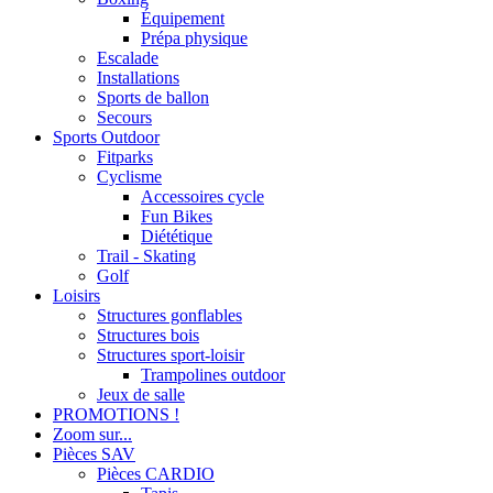
Équipement
Prépa physique
Escalade
Installations
Sports de ballon
Secours
Sports Outdoor
Fitparks
Cyclisme
Accessoires cycle
Fun Bikes
Diététique
Trail - Skating
Golf
Loisirs
Structures gonflables
Structures bois
Structures sport-loisir
Trampolines outdoor
Jeux de salle
PROMOTIONS !
Zoom sur...
Pièces SAV
Pièces CARDIO