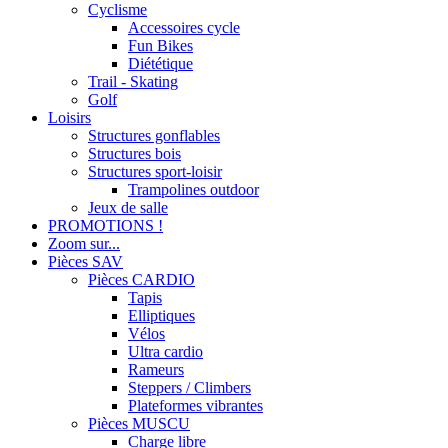
Cyclisme
Accessoires cycle
Fun Bikes
Diététique
Trail - Skating
Golf
Loisirs
Structures gonflables
Structures bois
Structures sport-loisir
Trampolines outdoor
Jeux de salle
PROMOTIONS !
Zoom sur...
Pièces SAV
Pièces CARDIO
Tapis
Elliptiques
Vélos
Ultra cardio
Rameurs
Steppers / Climbers
Plateformes vibrantes
Pièces MUSCU
Charge libre