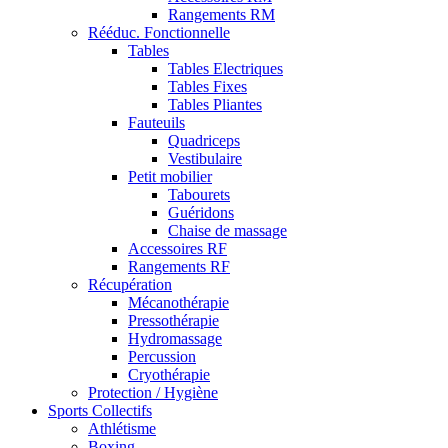
Rangements RM
Rééduc. Fonctionnelle
Tables
Tables Electriques
Tables Fixes
Tables Pliantes
Fauteuils
Quadriceps
Vestibulaire
Petit mobilier
Tabourets
Guéridons
Chaise de massage
Accessoires RF
Rangements RF
Récupération
Mécanothérapie
Pressothérapie
Hydromassage
Percussion
Cryothérapie
Protection / Hygiène
Sports Collectifs
Athlétisme
Boxing