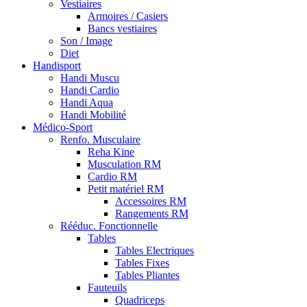
Vestiaires
Armoires / Casiers
Bancs vestiaires
Son / Image
Diet
Handisport
Handi Muscu
Handi Cardio
Handi Aqua
Handi Mobilité
Médico-Sport
Renfo. Musculaire
Reha Kine
Musculation RM
Cardio RM
Petit matériel RM
Accessoires RM
Rangements RM
Rééduc. Fonctionnelle
Tables
Tables Electriques
Tables Fixes
Tables Pliantes
Fauteuils
Quadriceps