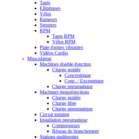
Tapis
Elliptiques
Vélos
Rameurs
Steppers
RPM
Tapis RPM
Vélos RPM
Plate-formes vibrantes
Vidéos Cardio
Musculation
Machines double-fonction
Charge guidée
Concentrique
Conc. / Excentrique
Charge pneumatique
Machines monofonctions
Charge guidée
Charge libre
Charge pneumatique
Circuit training
Installation pneumatique
Compresseurs
Réseau de branchement
Stations multipostes