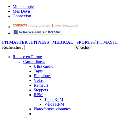
Mon compte
Mes Devis
Connexion
FITMASTER : FITNESS - MEDICAL - SPORTS
Rechercher :
Chercher
Remise en Forme
Cardiofitness
Ultra cardio
Tapis
Elliptiques
Vélos
Rameurs
Steppers
RPM
Tapis RPM
Vélos RPM
Plate-formes vibrantes