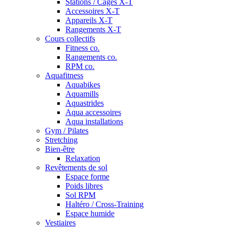
Stations / Cages X-T
Accessoires X-T
Appareils X-T
Rangements X-T
Cours collectifs
Fitness co.
Rangements co.
RPM co.
Aquafitness
Aquabikes
Aquamills
Aquastrides
Aqua accessoires
Aqua installations
Gym / Pilates
Stretching
Bien-être
Relaxation
Revêtements de sol
Espace forme
Poids libres
Sol RPM
Haltéro / Cross-Training
Espace humide
Vestiaires