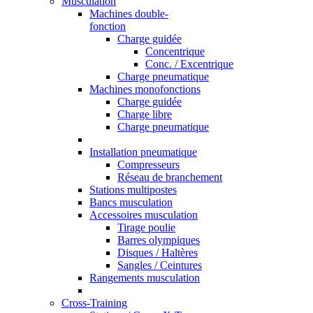
Musculation
Machines double-
fonction
Charge guidée
Concentrique
Conc. / Excentrique
Charge pneumatique
Machines monofonctions
Charge guidée
Charge libre
Charge pneumatique
Installation pneumatique
Compresseurs
Réseau de branchement
Stations multipostes
Bancs musculation
Accessoires musculation
Tirage poulie
Barres olympiques
Disques / Haltères
Sangles / Ceintures
Rangements musculation
Cross-Training