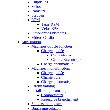
Elliptiques
Vélos
Rameurs
Steppers
RPM
Tapis RPM
Vélos RPM
Plate-formes vibrantes
Vidéos Cardio
Musculation
Machines double-fonction
Charge guidée
Concentrique
Conc. / Excentrique
Charge pneumatique
Machines monofonctions
Charge guidée
Charge libre
Charge pneumatique
Circuit training
Installation pneumatique
Compresseurs
Réseau de branchement
Stations multipostes
Bancs musculation