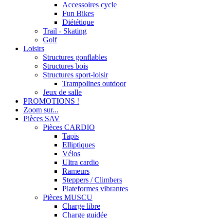
Accessoires cycle
Fun Bikes
Diététique
Trail - Skating
Golf
Loisirs
Structures gonflables
Structures bois
Structures sport-loisir
Trampolines outdoor
Jeux de salle
PROMOTIONS !
Zoom sur...
Pièces SAV
Pièces CARDIO
Tapis
Elliptiques
Vélos
Ultra cardio
Rameurs
Steppers / Climbers
Plateformes vibrantes
Pièces MUSCU
Charge libre
Charge guidée