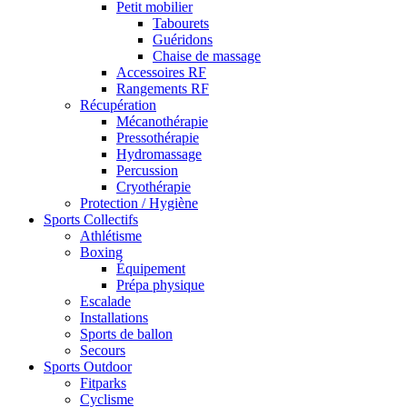
Petit mobilier
Tabourets
Guéridons
Chaise de massage
Accessoires RF
Rangements RF
Récupération
Mécanothérapie
Pressothérapie
Hydromassage
Percussion
Cryothérapie
Protection / Hygiène
Sports Collectifs
Athlétisme
Boxing
Équipement
Prépa physique
Escalade
Installations
Sports de ballon
Secours
Sports Outdoor
Fitparks
Cyclisme