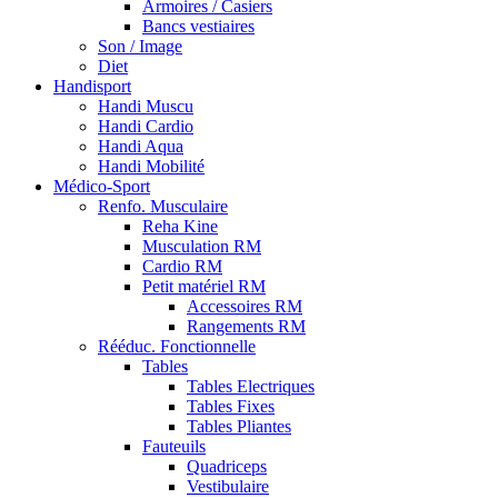
Armoires / Casiers
Bancs vestiaires
Son / Image
Diet
Handisport
Handi Muscu
Handi Cardio
Handi Aqua
Handi Mobilité
Médico-Sport
Renfo. Musculaire
Reha Kine
Musculation RM
Cardio RM
Petit matériel RM
Accessoires RM
Rangements RM
Rééduc. Fonctionnelle
Tables
Tables Electriques
Tables Fixes
Tables Pliantes
Fauteuils
Quadriceps
Vestibulaire