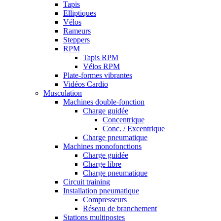
Tapis
Elliptiques
Vélos
Rameurs
Steppers
RPM
Tapis RPM
Vélos RPM
Plate-formes vibrantes
Vidéos Cardio
Musculation
Machines double-fonction
Charge guidée
Concentrique
Conc. / Excentrique
Charge pneumatique
Machines monofonctions
Charge guidée
Charge libre
Charge pneumatique
Circuit training
Installation pneumatique
Compresseurs
Réseau de branchement
Stations multipostes