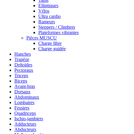
Tapis
Elliptiques
Vélos
Ultra cardio
Rameurs
Steppers / Climbers
Plateformes vibrantes
Pièces MUSCU
Charge libre
Charge guidée
Hanches
Trapèze
Deltoïdes
Pectoraux
Triceps
Biceps
Avant-bras
Dorsaux
Abdominaux
Lombaires
Fessiers
Quadriceps
Ischio-jambiers
Adducteurs
Abducteurs