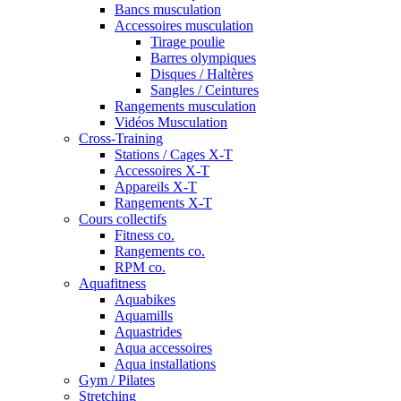
Bancs musculation
Accessoires musculation
Tirage poulie
Barres olympiques
Disques / Haltères
Sangles / Ceintures
Rangements musculation
Vidéos Musculation
Cross-Training
Stations / Cages X-T
Accessoires X-T
Appareils X-T
Rangements X-T
Cours collectifs
Fitness co.
Rangements co.
RPM co.
Aquafitness
Aquabikes
Aquamills
Aquastrides
Aqua accessoires
Aqua installations
Gym / Pilates
Stretching