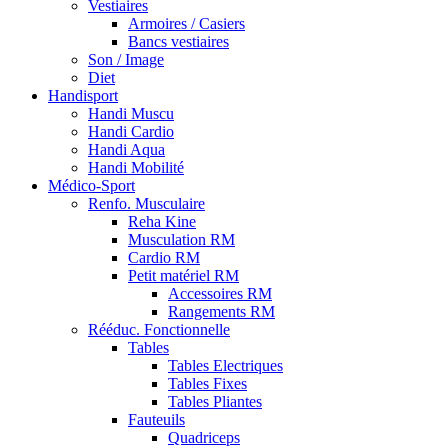
Vestiaires
Armoires / Casiers
Bancs vestiaires
Son / Image
Diet
Handisport
Handi Muscu
Handi Cardio
Handi Aqua
Handi Mobilité
Médico-Sport
Renfo. Musculaire
Reha Kine
Musculation RM
Cardio RM
Petit matériel RM
Accessoires RM
Rangements RM
Rééduc. Fonctionnelle
Tables
Tables Electriques
Tables Fixes
Tables Pliantes
Fauteuils
Quadriceps