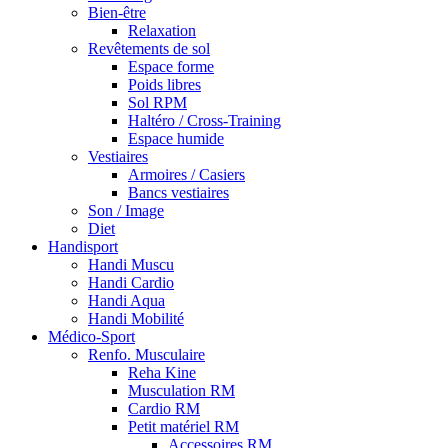
Bien-être
Relaxation
Revêtements de sol
Espace forme
Poids libres
Sol RPM
Haltéro / Cross-Training
Espace humide
Vestiaires
Armoires / Casiers
Bancs vestiaires
Son / Image
Diet
Handisport
Handi Muscu
Handi Cardio
Handi Aqua
Handi Mobilité
Médico-Sport
Renfo. Musculaire
Reha Kine
Musculation RM
Cardio RM
Petit matériel RM
Accessoires RM