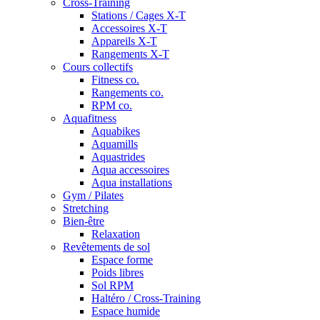
Cross-Training
Stations / Cages X-T
Accessoires X-T
Appareils X-T
Rangements X-T
Cours collectifs
Fitness co.
Rangements co.
RPM co.
Aquafitness
Aquabikes
Aquamills
Aquastrides
Aqua accessoires
Aqua installations
Gym / Pilates
Stretching
Bien-être
Relaxation
Revêtements de sol
Espace forme
Poids libres
Sol RPM
Haltéro / Cross-Training
Espace humide