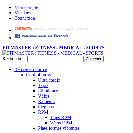
Mon compte
Mes Devis
Connexion
FITMASTER : FITNESS - MEDICAL - SPORTS
Rechercher :
Chercher
Remise en Forme
Cardiofitness
Ultra cardio
Tapis
Elliptiques
Vélos
Rameurs
Steppers
RPM
Tapis RPM
Vélos RPM
Plate-formes vibrantes