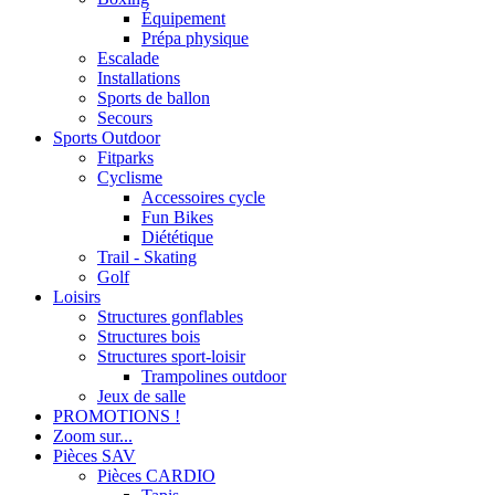
Équipement
Prépa physique
Escalade
Installations
Sports de ballon
Secours
Sports Outdoor
Fitparks
Cyclisme
Accessoires cycle
Fun Bikes
Diététique
Trail - Skating
Golf
Loisirs
Structures gonflables
Structures bois
Structures sport-loisir
Trampolines outdoor
Jeux de salle
PROMOTIONS !
Zoom sur...
Pièces SAV
Pièces CARDIO