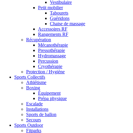
Vestibulaire
Petit mobilier
Tabourets
Guéridons
Chaise de massage
Accessoires RF
Rangements RF
Récupération
Mécanothérapie
Pressothérapie
Hydromassage
Percussion
Cryothérapie
Protection / Hygiène
Sports Collectifs
Athlétisme
Boxing
Équipement
Prépa physique
Escalade
Installations
Sports de ballon
Secours
Sports Outdoor
Fitparks