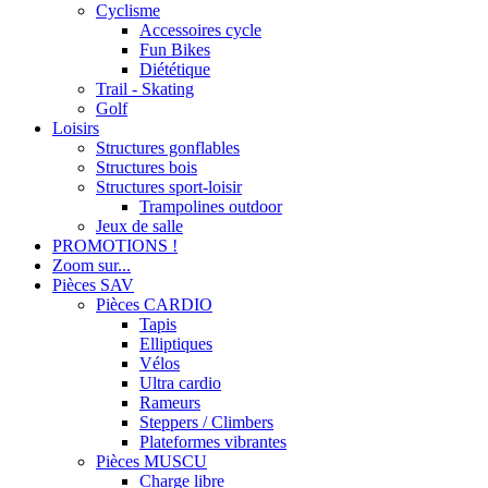
Cyclisme
Accessoires cycle
Fun Bikes
Diététique
Trail - Skating
Golf
Loisirs
Structures gonflables
Structures bois
Structures sport-loisir
Trampolines outdoor
Jeux de salle
PROMOTIONS !
Zoom sur...
Pièces SAV
Pièces CARDIO
Tapis
Elliptiques
Vélos
Ultra cardio
Rameurs
Steppers / Climbers
Plateformes vibrantes
Pièces MUSCU
Charge libre