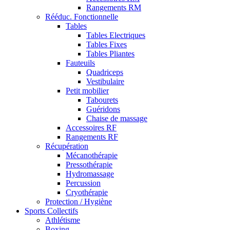
Rangements RM
Rééduc. Fonctionnelle
Tables
Tables Electriques
Tables Fixes
Tables Pliantes
Fauteuils
Quadriceps
Vestibulaire
Petit mobilier
Tabourets
Guéridons
Chaise de massage
Accessoires RF
Rangements RF
Récupération
Mécanothérapie
Pressothérapie
Hydromassage
Percussion
Cryothérapie
Protection / Hygiène
Sports Collectifs
Athlétisme
Boxing